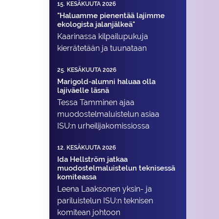
15. KESÄKUUTA 2026
"Haluamme pienentää lajimme
ekologista jalanjälkeä"
Kaarinassa kilpailupukuja
kierrätetään ja tuunataan
25. KESÄKUUTA 2026
Marigold-alumni haluaa olla
lajiväelle läsnä
Tessa Tamminen ajaa
muodostelma­luistelun asiaa
ISU:n urheilija­komissiossa
12. KESÄKUUTA 2026
Ida Hellström jatkaa
muodostelmaluistelun teknisessä
komiteassa
Leena Laaksonen yksin- ja
pariluistelun ISU:n teknisen
komitean johtoon