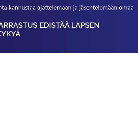
nta kannustaa ajattelemaan ja jäsentelemään omaa
ARRASTUS EDISTÄÄ LAPSEN
KYKYÄ