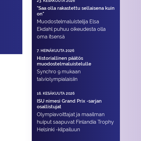
23. KESÄKUUTA 2026
"Saa olla rakastettu sellaisena kuin
on"
Muodostelma­luistelija Elsa
Ekdahl puhuu oikeudesta olla
oma itsensä
7. HEINÄKUUTA 2026
Historiallinen päätös
muodostelmaluistelulle
Synchro 9 mukaan
talviolympialaisiin
16. KESÄKUUTA 2026
ISU nimesi Grand Prix -sarjan
osallistujat
Olympiavoittajat ja maailman
huiput saapuvat Finlandia Trophy
Helsinki -kilpailuun