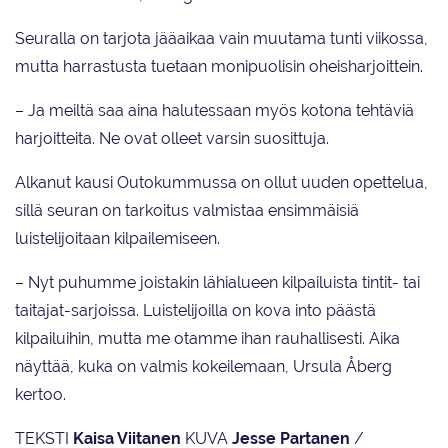
Seuralla on tarjota jääaikaa vain muutama tunti viikossa,
mutta harrastusta tuetaan monipuolisin oheisharjoittein.
– Ja meiltä saa aina halutessaan myös kotona tehtäviä
harjoitteita. Ne ovat olleet varsin suosittuja.
Alkanut kausi Outokummussa on ollut uuden opettelua,
sillä seuran on tarkoitus valmistaa ensimmäisiä
luistelijoitaan kilpailemiseen.
– Nyt puhumme joistakin lähialueen kilpailuista tintit- tai
taitajat-sarjoissa. Luistelijoilla on kova into päästä
kilpailuihin, mutta me otamme ihan rauhallisesti. Aika
näyttää, kuka on valmis kokeilemaan, Ursula Åberg
kertoo.
TEKSTI
Kaisa Viitanen
KUVA
Jesse Partanen
/