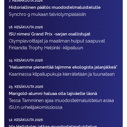
7. HEINÄKUUTA 2026
Historiallinen päätös muodostelmaluistelulle
Synchro 9 mukaan talviolympialaisiin
16. KESÄKUUTA 2026
ISU nimesi Grand Prix -sarjan osallistujat
Olympiavoittajat ja maailman huiput saapuvat
Finlandia Trophy Helsinki -kilpailuun
15. KESÄKUUTA 2026
"Haluamme pienentää lajimme ekologista jalanjälkeä"
Kaarinassa kilpailupukuja kierrätetään ja tuunataan
25. KESÄKUUTA 2026
Marigold-alumni haluaa olla lajiväelle läsnä
Tessa Tamminen ajaa muodostelma­luistelun asiaa
ISU:n urheilija­komissiossa
12. KESÄKUUTA 2026
Ida Hellström jatkaa muodostelmaluistelun