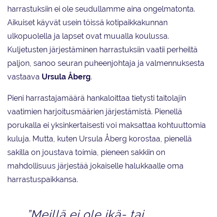
harrastuksiin ei ole seudullamme aina ongelmatonta.
Aikuiset käyvät usein töissä kotipaikkakunnan
ulkopuolella ja lapset ovat muualla koulussa.
Kuljetusten järjestäminen harrastuksiin vaatii perheiltä
paljon, sanoo seuran puheenjohtaja ja valmennuksesta
vastaava
Ursula Åberg
.
Pieni harrastajamäärä hankaloittaa tietysti taitolajin
vaatimien harjoitusmäärien järjestämistä. Pienellä
porukalla ei yksinkertaisesti voi maksattaa kohtuuttomia
kuluja. Mutta, kuten Ursula Åberg korostaa, pienellä
sakilla on joustava toimia, pieneen sakkiin on
mahdollisuus järjestää jokaiselle halukkaalle oma
harrastuspaikkansa.
”Meillä ei ole ikä- tai