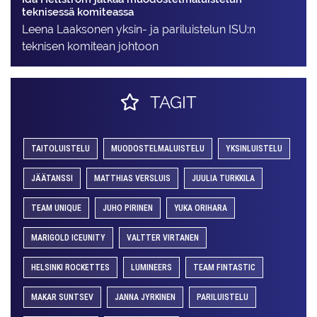
teknisessä komiteassa
Leena Laaksonen yksin- ja pariluistelun ISU:n
teknisen komitean johtoon
TAGIT
TAITOLUISTELU
MUODOSTELMALUISTELU
YKSINLUISTELU
JÄÄTANSSI
MATTHIAS VERSLUIS
JUULIA TURKKILA
TEAM UNIQUE
JUHO PIRINEN
YUKA ORIHARA
MARIGOLD ICEUNITY
VALTTER VIRTANEN
HELSINKI ROCKETTES
LUMINEERS
TEAM FINTASTIC
MAKAR SUNTSEV
JANNA JYRKINEN
PARILUISTELU