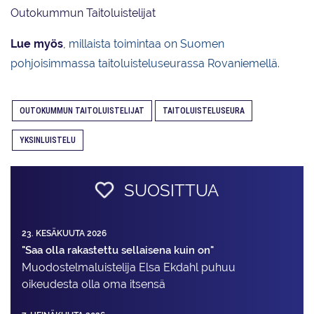
Outokummun Taitoluistelijat
Lue myös
,
millaista toimintaa on Suomen
pohjoisimmassa taitoluisteluseurassa Rovaniemellä.
OUTOKUMMUN TAITOLUISTELIJAT
TAITOLUISTELUSEURA
YKSINLUISTELU
SUOSITTUA
23. KESÄKUUTA 2026
"Saa olla rakastettu sellaisena kuin on"
Muodostelma­luistelija Elsa Ekdahl puhuu
oikeudesta olla oma itsensä