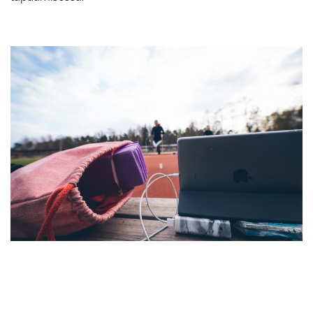
Helsingin Luistelijoiden yksinluisteluvalmennus on ottanut kuluneena
aikana jättimäisen harppauksen entuudestaan tuntemattomiin
valmennuskeinoihin.