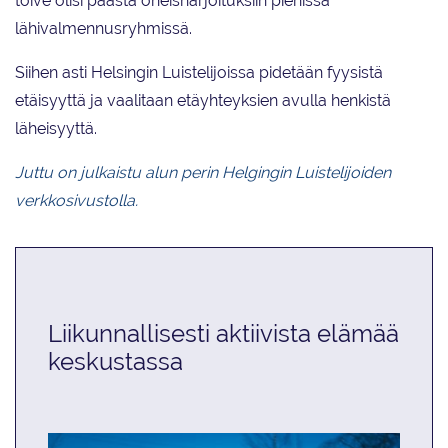
toive olisi päästä oheisharjoituksiin pienissä
lähivalmennusryhmissä.
Siihen asti Helsingin Luistelijoissa pidetään fyysistä
etäisyyttä ja vaalitaan etäyhteyksien avulla henkistä
läheisyyttä.
Juttu on julkaistu alun perin Helgingin Luistelijoiden
verkkosivustolla.
Liikunnallisesti aktiivista elämää
keskustassa