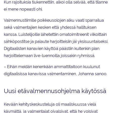
Kun rajoituksia tiukennettiin, alkoi olla selvää, että tilanne
ei mene nopeasti ohi.
Valmennustiimille poikkeusolojen alku vaati sparrailua
sekä valmentajien kesken että yhdessä hallituksen
kanssa. Luistelijoille lähetettiin omatoimitreenit viikoittain
sähköpostitse ja palaute harjoitteisiin jäi yksisuuntaiseksi.
Digitaalisten kanavien käyttöä päästiin kuitenkin pian
harjoittelemaan live-luennoilla joissakin ryhmissä.
– Eihän meidän kenenkään ammattitaitoon kuulunut
digitaalisissa kanavissa valmentaminen, Johanna sanoo.
Uusi etävalmennusohjelma käytössä
Kevään kehityskeskusteluja oli maaliskuussa vielä
käymättä, ja valmentajat oivalsivat, että he voisivat