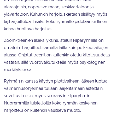
alaraajoihin, nopeusvoimaan, keskivartaloon ja
ylävartaloon. Kuhunkin harjoituskertaan sisältyy myös
lajiharjoittelua. Lisäksi koko ryhmälle pidetään erillinen
kehoa huoltava harjoitus.
Zoom-treenien lisäksi yksinluistelun kilparyhmillä on
omatoimiharjoitteet samalla lailla kuin poikkeusaikojen
alussa. Ohjatut treenit on kuitenkin otettu kiitollisuudella
vastaan, sillä vuorovaikutuksella myös psykologinen
merkityksensä.
Ryhmä 1:n kanssa käydyn pilottivaiheen jälkeen luotua
valmennusohjelmaa tullaan laajentamaan asteittain,
soveltuvin osin, myös seuraaviin kilparyhmiin.
Nuoremmilla luistelijoilla koko ryhmän keskeinen
harjoittelu on kuitenkin vallitseva muoto.