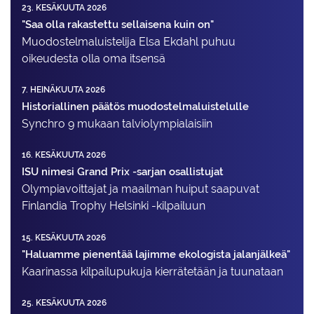
23. KESÄKUUTA 2026
"Saa olla rakastettu sellaisena kuin on"
Muodostelma­luistelija Elsa Ekdahl puhuu
oikeudesta olla oma itsensä
7. HEINÄKUUTA 2026
Historiallinen päätös muodostelmaluistelulle
Synchro 9 mukaan talviolympialaisiin
16. KESÄKUUTA 2026
ISU nimesi Grand Prix -sarjan osallistujat
Olympiavoittajat ja maailman huiput saapuvat
Finlandia Trophy Helsinki -kilpailuun
15. KESÄKUUTA 2026
"Haluamme pienentää lajimme ekologista jalanjälkeä"
Kaarinassa kilpailupukuja kierrätetään ja tuunataan
25. KESÄKUUTA 2026