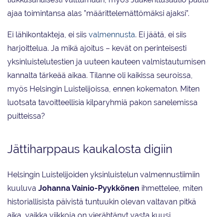
ajaa toimintansa alas ”määrittelemättömäksi ajaksi”.
Ei lähikontakteja, ei siis
valmennusta
. Ei jäätä, ei siis
harjoittelua. Ja mikä ajoitus – kevät on perinteisesti
yksinluistelutestien ja uuteen kauteen valmistautumisen
kannalta tärkeää aikaa. Tilanne oli kaikissa seuroissa,
myös Helsingin Luistelijoissa, ennen kokematon. Miten
luotsata tavoitteellisia kilparyhmiä pakon sanelemissa
puitteissa?
Jättiharppaus kaukalosta digiin
Helsingin Luistelijoiden yksinluistelun valmennustiimiin
kuuluva
Johanna Vainio-Pyykkönen
ihmettelee, miten
historiallisista päivistä tuntuukin olevan valtavan pitkä
aika, vaikka viikkoja on vierähtänyt vasta kuusi.