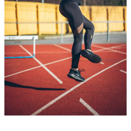
Helsingin Luistelijoiden yksinluistelijat ovat harjoitelleet poikkeusaikana
ohjatuissa etäpienryhmissä 2–3 kertaa viikossa.