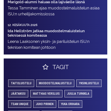
Marigold-alumni haluaa olla lajiväelle läsnä
Tessa Tamminen ajaa muodostelma­luistelun asiaa
ISU:n urheilija­komissiossa
12. KESÄKUUTA 2026
Ida Hellström jatkaa muodostelmaluistelun
teknisessä komiteassa
Leena Laaksonen yksin- ja pariluistelun ISU:n
teknisen komitean johtoon
TAGIT
TAITOLUISTELU
MUODOSTELMALUISTELU
YKSINLUISTELU
JÄÄTANSSI
MATTHIAS VERSLUIS
JUULIA TURKKILA
TEAM UNIQUE
JUHO PIRINEN
YUKA ORIHARA