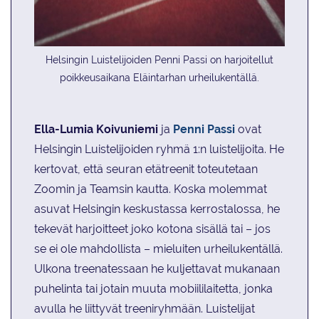
Helsingin Luistelijoiden Penni Passi on harjoitellut
poikkeusaikana Eläintarhan urheilukentällä.
Ella-Lumia Koivuniemi
ja
Penni Passi
ovat
Helsingin Luistelijoiden ryhmä 1:n luistelijoita. He
kertovat, että seuran etätreenit toteutetaan
Zoomin ja Teamsin kautta. Koska molemmat
asuvat Helsingin keskustassa kerrostalossa, he
tekevät harjoitteet joko kotona sisällä tai – jos
se ei ole mahdollista – mieluiten urheilukentällä.
Ulkona treenatessaan he kuljettavat mukanaan
puhelinta tai jotain muuta mobiililaitetta, jonka
avulla he liittyvät treeniryhmään. Luistelijat