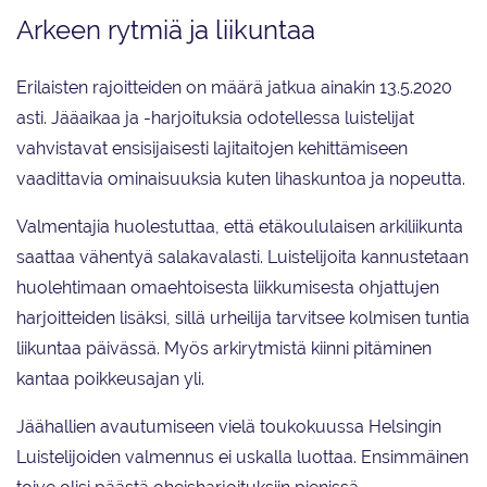
Arkeen rytmiä ja liikuntaa
Erilaisten rajoitteiden on määrä jatkua ainakin 13.5.2020
asti. Jääaikaa ja -harjoituksia odotellessa luistelijat
vahvistavat ensisijaisesti lajitaitojen kehittämiseen
vaadittavia ominaisuuksia kuten lihaskuntoa ja nopeutta.
Valmentajia huolestuttaa, että etäkoululaisen arkiliikunta
saattaa vähentyä salakavalasti. Luistelijoita kannustetaan
huolehtimaan omaehtoisesta liikkumisesta ohjattujen
harjoitteiden lisäksi, sillä urheilija tarvitsee kolmisen tuntia
liikuntaa päivässä. Myös arkirytmistä kiinni pitäminen
kantaa poikkeusajan yli.
Jäähallien avautumiseen vielä toukokuussa Helsingin
Luistelijoiden valmennus ei uskalla luottaa. Ensimmäinen