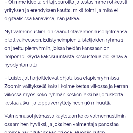
– Otimme ideoita eri lajiseuroilta ja testasimme rohkeasti
yrityksen ja erehdyksen kautta, mikä toimii ja mikä ei
digitaalisissa kanavissa, hän jatkaa.
Nyt valmennustiimi on saanut etävalmennusohjelmansa
pilottivaiheeseen. Edistyneimpien luistelijoiden ryhmä 1
on jaettu pienryhmiin, joissa heidän kanssaan on
helpompi käydä kaksisuuntaista keskustelua digikanavia
hyödyntämällä.
– Luistelijat harjoittelevat ohjatuissa etäpienryhmissä
Zoomin välityksellä kaksi, kolme kertaa viikossa ja kerran
viikossa myös koko ryhmän kesken. Yksi harjoituskerta
kestää alku- ja loppuverryttelyineen 90 minuuttia.
Valmennusohjelmassa käytetään koko valmennustiimin
osaaminen hyväksi, ja jokainen valmentaja panostaa
omissa harjoituksissaan eri osa-alueisiin kuten