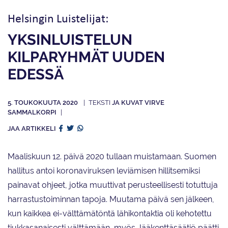
Helsingin Luistelijat:
YKSINLUISTELUN
KILPARYHMÄT UUDEN
EDESSÄ
5. TOUKOKUUTA 2020
JA KUVAT VIRVE
SAMMALKORPI
JAA ARTIKKELI
Maaliskuun 12. päivä 2020 tullaan muistamaan. Suomen
hallitus antoi koronaviruksen leviämisen hillitsemiksi
painavat ohjeet, jotka muuttivat perusteellisesti totuttuja
harrastustoiminnan tapoja. Muutama päivä sen jälkeen,
kun kaikkea ei-välttämätöntä lähikontaktia oli kehotettu
tiukkasanaisesti välttämään, myös Jääkenttäsäätiö päätti