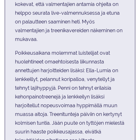
kokevat, että valmentajien antamia ohjeita on
helppo seurata live-valmennuksessa ja etuna
on palautteen saaminen heti. Myös
valmentajien ja treenikavereiden näkeminen on
mukavaa.
Poikkeusaikana molemmat luistelijat ovat
huolehtineet omaehtoisesta liikunnasta
annettujen harjoitteiden lisäksi: Ella-Lumia on
lenkkeillyt, pelannut koripalloa, venytellyt ja
tehnyt lajihyppyjä. Penni on tehnyt erilaisia
kehonpainotreenejä ja lenkkeilyn lisäksi
harjoitellut nopeusvoimaa hyppimällä muun
muassa aitoja. Treenitunteja päiviin on kertynyt
kolmisen tuntia. Jään puute on tyttöjen mielestä
suurin haaste poikkeusajassa, eivätkä