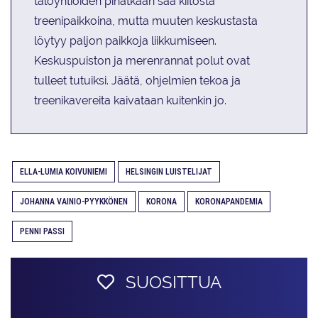
taloyhtiöiden pihatkaan saa kiitosta
treenipaikkoina, mutta muuten keskustasta
löytyy paljon paikkoja liikkumiseen.
Keskuspuiston ja merenrannat polut ovat
tulleet tutuiksi. Jäätä, ohjelmien tekoa ja
treenikavereita kaivataan kuitenkin jo.
ELLA-LUMIA KOIVUNIEMI
HELSINGIN LUISTELIJAT
JOHANNA VAINIO-PYYKKÖNEN
KORONA
KORONAPANDEMIA
PENNI PASSI
SUOSITTUA