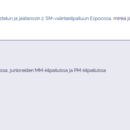
istelun ja jäätanssin 2. SM-valintakilpailuun Espoossa
, minkä j
a, junioreiden MM-kilpailuissa ja PM-kilpailuissa