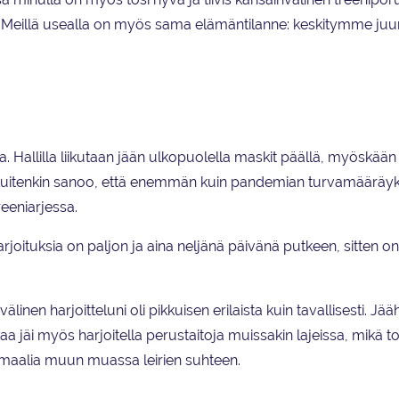
llä. Meillä usealla on myös sama elämäntilanne: keskitymme juur
. Hallilla liikutaan jään ulkopuolella maskit päällä, myöskään
i kuitenkin sanoo, että enemmän kuin pandemian turvamääräyk
eeniarjessa.
rjoituksia on paljon ja aina neljänä päivänä putkeen, sitten on
linen harjoitteluni oli pikkuisen erilaista kuin tavallisesti. Jää
ikaa jäi myös harjoitella perustaitoja muissakin lajeissa, mikä t
rmaalia muun muassa leirien suhteen.