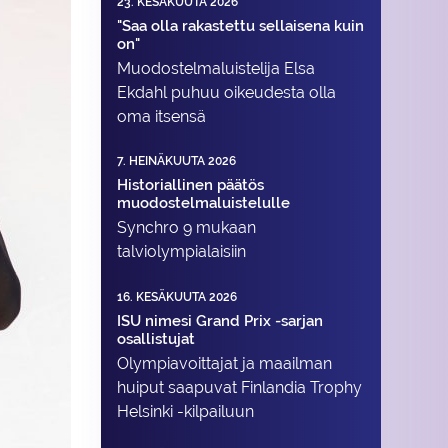
23. KESÄKUUTA 2026
"Saa olla rakastettu sellaisena kuin
on"
Muodostelma­luistelija Elsa
Ekdahl puhuu oikeudesta olla
oma itsensä
7. HEINÄKUUTA 2026
Historiallinen päätös
muodostelmaluistelulle
Synchro 9 mukaan
talviolympialaisiin
16. KESÄKUUTA 2026
ISU nimesi Grand Prix -sarjan
osallistujat
Olympiavoittajat ja maailman
huiput saapuvat Finlandia Trophy
Helsinki -kilpailuun