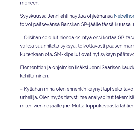
moneen.
Syyskuussa Jenni ehti näyttää ohjelmansa
Nebelhor
toivoi pääsevänsä Ranskan GP-jäälle tässä kuussa, mu
– Olisihan se ollut hienoa esiintyä ensi kertaa GP-taso
vaikea suunnitella syksyä, toivottavasti pääsen marr
kuitenkaan ota. SM-kilpailut ovat nyt syksyn päätavoi
Elementtien ja ohjelmien lisäksi Jenni Saarisen kau
kehittäminen.
– Kyllähän minä olen ennenkin käynyt läpi sekä tavoit
urheilija. Olen myös tietysti itse analysoinut tekemis
miten vien ne jäälle jne. Mutta loppukeväästä läht