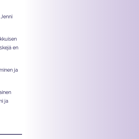
 Jenni
ikkuisen
iskejä en
minen ja
kainen
i ja