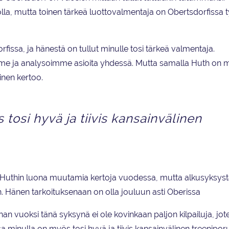
lla, mutta toinen tärkeä luottovalmentaja on Obertsdorfissa 
fissa, ja hänestä on tullut minulle tosi tärkeä valmentaja.
 ja analysoimme asioita yhdessä. Mutta samalla Huth on 
inen kertoo.
tosi hyvä ja tiivis kansainvälinen
t Huthin luona muutamia kertoja vuodessa, mutta alkusyksys
 Hänen tarkoituksenaan on olla jouluun asti Oberissa
onan vuoksi tänä syksynä ei ole kovinkaan paljon kilpailuja, jot
sa minulla on myös tosi hyvä ja tiivis kansainvälinen treenipor