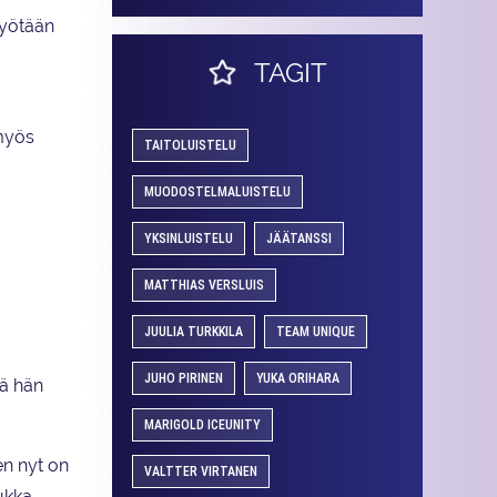
työtään
TAGIT
myös
TAITOLUISTELU
MUODOSTELMALUISTELU
YKSINLUISTELU
JÄÄTANSSI
MATTHIAS VERSLUIS
JUULIA TURKKILA
TEAM UNIQUE
JUHO PIRINEN
YUKA ORIHARA
tä hän
MARIGOLD ICEUNITY
en nyt on
VALTTER VIRTANEN
ukka.