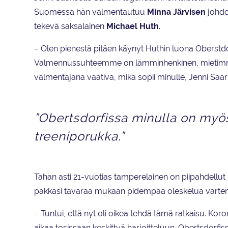
Suomessa hän valmentautuu
Minna Järvisen
johdo
tekevä saksalainen
Michael Huth
.
– Olen pienestä pitäen käynyt Huthin luona Oberstdor
Valmennussuhteemme on lämminhenkinen, mietimme
valmentajana vaativa, mikä sopii minulle, Jenni Saar
”Obertsdorfissa minulla on myös 
treeniporukka.”
Tähän asti 21-vuotias tamperelainen on piipahdellu
pakkasi tavaraa mukaan pidempää oleskelua varten.
– Tuntui, että nyt oli oikea tehdä tämä ratkaisu. Kor
aikaa tosissaan keskittyä harjoitteluun. Obertsdorfis