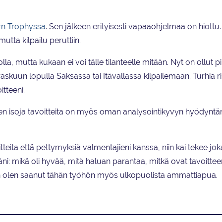
n Trophyssa
. Sen jälkeen erityisesti vapaaohjelmaa on hiottu.
tta kilpailu peruttiin.
lla, mutta kukaan ei voi tälle tilanteelle mitään. Nyt on ollut p
askuun lopulla Saksassa tai Itävallassa kilpailemaan. Turhia r
tteeni.
den isoja tavoitteita on myös oman analysointikyvyn hyödyntä
teita että pettymyksiä valmentajieni kanssa, niin kai tekee jo
iäni: mikä oli hyvää, mitä haluan parantaa, mitkä ovat tavoitteen
ien olen saanut tähän työhön myös ulkopuolista ammattiapua.