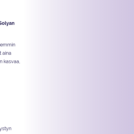
Solyan
 aiemmin
t aina
an kasvaa,
pystyn