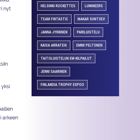
HELSINKI ROCKETTES
LUMINEERS
i nyt
TEAM FINTASTIC
MAKAR SUNTSEV
JANNA JYRKINEN
PARILUISTELU
KAISA ARRATEIG
EMMI PELTONEN
TAITOLUISTELUN EM-KILPAILUT
siin
JENNI SAARINEN
FINLANDIA TROPHY ESPOO
 yksi
hallien
oi arkeen