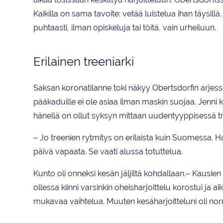
Kaikilla on sama tavoite: vetää luistelua ihan täysi
puhtaasti, ilman opiskeluja tai töitä, vain urheiluun.
Erilainen treeniarki
Saksan koronatilanne toki näkyy Obertsdorfin arjessa
pääkaduille ei ole asiaa ilman maskin suojaa. Jenn
hänellä on ollut syksyn mittaan uudentyyppisessä tr
– Jo treenien rytmitys on erilaista kuin Suomessa. Ha
päivä vapaata. Se vaati alussa totuttelua.
Kunto oli onneksi kesän jäljiltä kohdallaan.– Kausien vä
ollessa kiinni varsinkin oheisharjoittelu korostui ja a
mukavaa vaihtelua. Muuten kesäharjoitteluni oli no