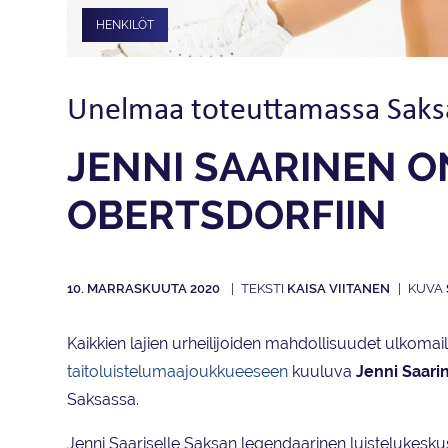
HENKILÖT
Unelmaa toteuttamassa Saks
JENNI SAARINEN 
OBERTSDORFIIN
10. MARRASKUUTA 2020
KAISA VIITANEN
Kaikkien lajien urheilijoiden mahdollisuudet ulkomail
taitoluistelumaajoukkueeseen
kuuluva
Jenni Saar
Saksassa.
Jenni Saariselle Saksan legendaarinen luistelukesku