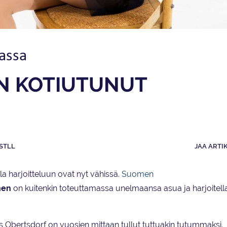
assa
ON KOTIUTUNUT
STLL
JAA ARTI
la harjoitteluun ovat nyt vähissä.
Suomen
inen
on kuitenkin toteuttamassa unelmaansa asua ja harjoitell
s Obertsdorf on vuosien mittaan tullut tuttuakin tutummaksi.