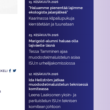
15. KESÄKUUTA 2026
"Haluamme pienentää lajimme
ekologista jalanjälkeä"
Kaarinassa kilpailupukuja
kierrätetään ja tuunataan
25. KESÄKUUTA 2026
Marigold-alumni haluaa olla
lajiväelle läsnä
Tessa Tamminen ajaa
muodostelma­luistelun asiaa
ISU:n urheilija­komissiossa
KKELI
12. KESÄKUUTA 2026
Ida Hellström jatkaa
muodostelmaluistelun teknisessä
komiteassa
a
Leena Laaksonen yksin- ja
pariluistelun ISU:n teknisen
komitean johtoon