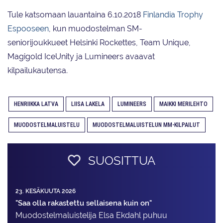
Tule katsomaan lauantaina 6.10.2018
Finlandia Trophy
Espooseen
, kun muodostelman SM-
seniorijoukkueet Helsinki Rockettes, Team Unique,
Magigold IceUnity ja Lumineers avaavat
kilpailukautensa.
HENRIIKKA LATVA
LIISA LAKELA
LUMINEERS
MAIKKI MERILEHTO
MUODOSTELMALUISTELU
MUODOSTELMALUISTELUN MM-KILPAILUT
SUOSITTUA
23. KESÄKUUTA 2026
"Saa olla rakastettu sellaisena kuin on"
Muodostelma­luistelija Elsa Ekdahl puhuu