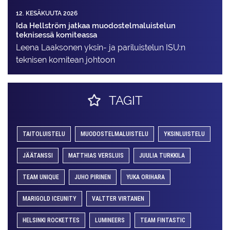
12. KESÄKUUTA 2026
Ida Hellström jatkaa muodostelmaluistelun
teknisessä komiteassa
Leena Laaksonen yksin- ja pariluistelun ISU:n
teknisen komitean johtoon
TAGIT
TAITOLUISTELU
MUODOSTELMALUISTELU
YKSINLUISTELU
JÄÄTANSSI
MATTHIAS VERSLUIS
JUULIA TURKKILA
TEAM UNIQUE
JUHO PIRINEN
YUKA ORIHARA
MARIGOLD ICEUNITY
VALTTER VIRTANEN
HELSINKI ROCKETTES
LUMINEERS
TEAM FINTASTIC