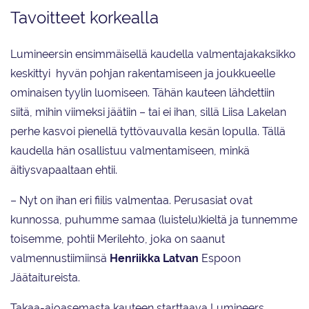
Tavoitteet korkealla
Lumineersin ensimmäisellä kaudella valmentajakaksikko
keskittyi hyvän pohjan rakentamiseen ja joukkueelle
ominaisen tyylin luomiseen. Tähän kauteen lähdettiin
siitä, mihin viimeksi jäätiin – tai ei ihan, sillä Liisa Lakelan
perhe kasvoi pienellä tyttövauvalla kesän lopulla. Tällä
kaudella hän osallistuu valmentamiseen, minkä
äitiysvapaaltaan ehtii.
– Nyt on ihan eri fiilis valmentaa. Perusasiat ovat
kunnossa, puhumme samaa (luistelu)kieltä ja tunnemme
toisemme, pohtii Merilehto, joka on saanut
valmennustiimiinsä
Henriikka Latvan
Espoon
Jäätaitureista.
Takaa-ajoasemasta kauteen starttaava Lumineers