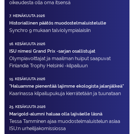
oikeudesta olla oma itsensä
7. HEINÄKUUTA 2026
Historiallinen päätös muodostelmaluistelulle
Synchro 9 mukaan talviolympialaisiin
16. KESÄKUUTA 2026
ISU nimesi Grand Prix -sarjan osallistujat
Olympiavoittajat ja maailman huiput saapuvat
Finlandia Trophy Helsinki -kilpailuun
15. KESÄKUUTA 2026
"Haluamme pienentää lajimme ekologista jalanjälkeä"
Kaarinassa kilpailupukuja kierrätetään ja tuunataan
25. KESÄKUUTA 2026
Marigold-alumni haluaa olla lajiväelle läsnä
Tessa Tamminen ajaa muodostelma­luistelun asiaa
ISU:n urheilija­komissiossa