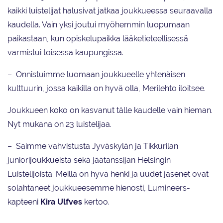
kaikki luistelijat halusivat jatkaa joukkueessa seuraavalla
kaudella. Vain yksi joutui myöhemmin luopumaan
paikastaan, kun opiskelupaikka lääketieteellisessä
varmistui toisessa kaupungissa.
– Onnistuimme luomaan joukkueelle yhtenäisen
kulttuurin, jossa kaikilla on hyvä olla, Merilehto iloitsee.
Joukkueen koko on kasvanut tälle kaudelle vain hieman.
Nyt mukana on 23 luistelijaa.
– Saimme vahvistusta Jyväskylän ja Tikkurilan
juniorijoukkueista sekä jäätanssijan Helsingin
Luistelijoista. Meillä on hyvä henki ja uudet jäsenet ovat
solahtaneet joukkueesemme hienosti, Lumineers-
kapteeni
Kira Ulfves
kertoo.