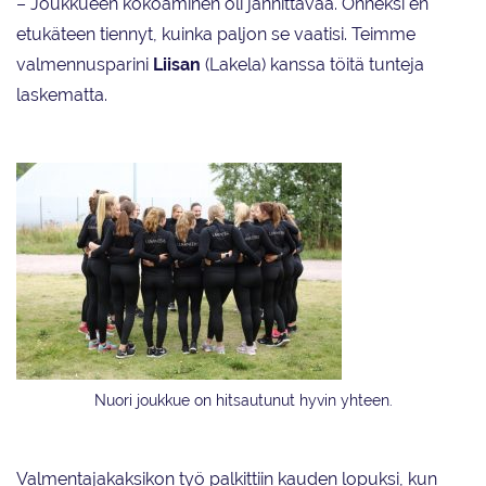
– Joukkueen kokoaminen oli jännittävää. Onneksi en
etukäteen tiennyt, kuinka paljon se vaatisi. Teimme
valmennusparini
Liisan
(Lakela) kanssa töitä tunteja
laskematta.
Nuori joukkue on hitsautunut hyvin yhteen.
Valmentajakaksikon työ palkittiin kauden lopuksi, kun