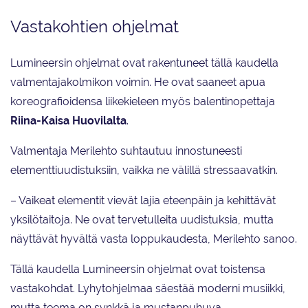
Vastakohtien ohjelmat
Lumineersin ohjelmat ovat rakentuneet tällä kaudella
valmentajakolmikon voimin. He ovat saaneet apua
koreografioidensa liikekieleen myös balentinopettaja
Riina-Kaisa Huovilalta
.
Valmentaja Merilehto suhtautuu innostuneesti
elementtiuudistuksiin, vaikka ne välillä stressaavatkin.
– Vaikeat elementit vievät lajia eteenpäin ja kehittävät
yksilötaitoja. Ne ovat tervetulleita uudistuksia, mutta
näyttävät hyvältä vasta loppukaudesta, Merilehto sanoo.
Tällä kaudella Lumineersin ohjelmat ovat toistensa
vastakohdat. Lyhytohjelmaa säestää moderni musiikki,
mutta teema on synkkä ja mustanpuhuva.