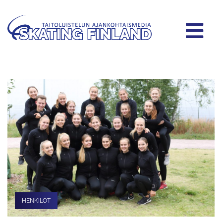
HENKILÖT