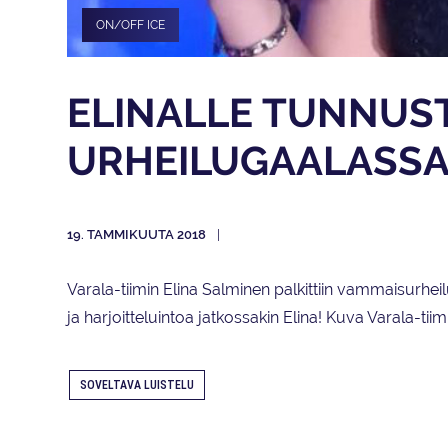
ON/OFF ICE
ELINALLE TUNNUS
URHEILUGAALASS
19. TAMMIKUUTA 2018
Varala-tiimin Elina Salminen palkittiin vammaisurh
ja harjoitteluintoa jatkossakin Elina! Kuva Varala-tii
SOVELTAVA LUISTELU