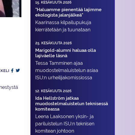
15. KESÄKUUTA 2026
"Haluamme pienentää lajimme
ekologista jalanjälkeä"
Kaarinassa kilpailupukuja
kierrätetään ja tuunataan
25. KESÄKUUTA 2026
Marigold-alumni haluaa olla
lajiväelle läsnä
Tessa Tamminen ajaa
muodostelma­luistelun asiaa
KKELI
ISU:n urheilija­komissiossa
enestystä
12. KESÄKUUTA 2026
Ida Hellström jatkaa
muodostelmaluistelun teknisessä
komiteassa
Leena Laaksonen yksin- ja
pariluistelun ISU:n teknisen
komitean johtoon