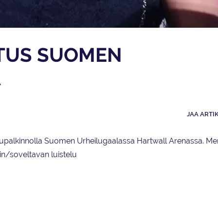
TUS SUOMEN
A
JAA ARTI
eilupalkinnolla Suomen Urheilugaalassa Hartwall Arenassa. M
min/soveltavan luistelu