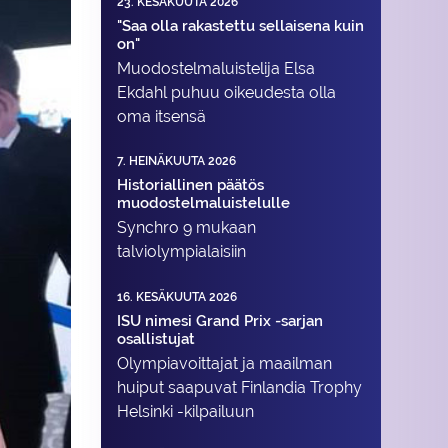
23. KESÄKUUTA 2026
"Saa olla rakastettu sellaisena kuin
on"
Muodostelma­luistelija Elsa
Ekdahl puhuu oikeudesta olla
oma itsensä
7. HEINÄKUUTA 2026
Historiallinen päätös
muodostelmaluistelulle
Synchro 9 mukaan
talviolympialaisiin
16. KESÄKUUTA 2026
ISU nimesi Grand Prix -sarjan
osallistujat
Olympiavoittajat ja maailman
huiput saapuvat Finlandia Trophy
Helsinki -kilpailuun