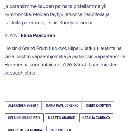
ja paransimme kauden parhaita pisteitämme yli
kymmenellä. Meidän täytyy jatkossa harjoitella ja
luistella paremmin, Denis Khodykin arvioi.
KUVAT
Elina Paasonen
Helsinki Grand Prix’n
tulokset
. Kilpailu jatkuu lauantaina
vielä naisten vapaaohjelmilla ja jäätanssin vapaatanssilla.
Huomenna sunnuntaina 4.10.2018 luistellaan miesten
vapaaohjelma.
ALEXANDER ENBERT
DARIA PAVLIUCHENKO
DENIS KHODYKIN
HELSINKI GRAND PRIX
MATTEO GUARISE
NATALIA ZABIIAKO
NICOLE DELLA MONICA
PARILUISTELU