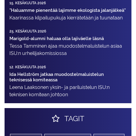
15. KESÄKUUTA 2026
"Haluamme pienentää lajimme ekologista jalanjälkeä"
Kaarinassa kilpailupukuja kierrätetään ja tuunataan
25. KESÄKUUTA 2026
Marigold-alumni haluaa olla lajiväelle läsnä
Tessa Tamminen ajaa muodostelma­luistelun asiaa
ISU:n urheilija­komissiossa
12. KESÄKUUTA 2026
Ida Hellström jatkaa muodostelmaluistelun
teknisessä komiteassa
Leena Laaksonen yksin- ja pariluistelun ISU:n
teknisen komitean johtoon
TAGIT