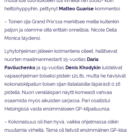
mutta itse suoritukseen tuli virheitä niin soolo- kuin
heittohyppyihin, pettynyt
Matteo Guarise
kommentoi.
– Toinen sija Grand Prix’ssa merkitsee meille kuitenkin
paljon ja olemme siitä erittäin onnellisia, Nicole Della
Monica täydensi.
Lyhytohjelman jälkeen kolmantena olleet, hallitsevat
nuorten maailmanmestarit 15-vuotias
Daria
Pavliuchenko
ja 19-vuotias
Denis Khodykin
luistelivat
vapaaohjelman toiseksi pistein 121,81, mutta he hävisivät
kokonaiskilpailun toisen sijan italialaisille täpärästi 0,16
pistellä. Nuori venäläispari näytti komeasti vahvaa
osaamista myös aikuisten sarjassa. Pari osallistui
Helsingissä vasta ensimmäiseen GP-kilpailuunsa.
– Kokonaisuus oli ihan hyvä, vaikka ohjelmassa olikin
muutamia virheitä. Tämä oli tietysti ensimmäinen GP-kisa