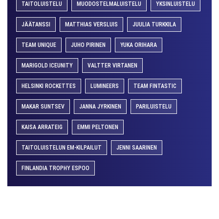
TAITOLUISTELU
MUODOSTELMALUISTELU
YKSINLUISTELU
JÄÄTANSSI
MATTHIAS VERSLUIS
JUULIA TURKKILA
TEAM UNIQUE
JUHO PIRINEN
YUKA ORIHARA
MARIGOLD ICEUNITY
VALTTER VIRTANEN
HELSINKI ROCKETTES
LUMINEERS
TEAM FINTASTIC
MAKAR SUNTSEV
JANNA JYRKINEN
PARILUISTELU
KAISA ARRATEIG
EMMI PELTONEN
TAITOLUISTELUN EM-KILPAILUT
JENNI SAARINEN
FINLANDIA TROPHY ESPOO