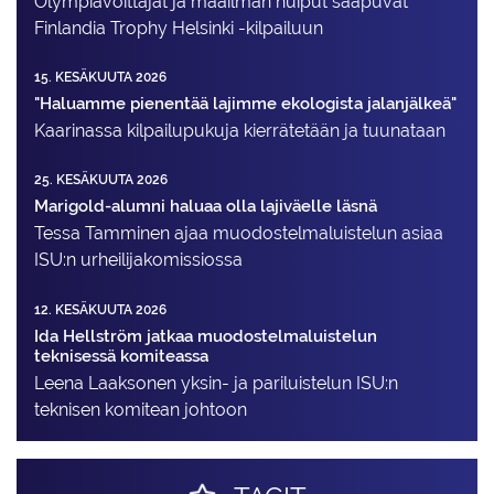
Olympiavoittajat ja maailman huiput saapuvat
Finlandia Trophy Helsinki -kilpailuun
15. KESÄKUUTA 2026
"Haluamme pienentää lajimme ekologista jalanjälkeä"
Kaarinassa kilpailupukuja kierrätetään ja tuunataan
25. KESÄKUUTA 2026
Marigold-alumni haluaa olla lajiväelle läsnä
Tessa Tamminen ajaa muodostelma­luistelun asiaa
ISU:n urheilija­komissiossa
12. KESÄKUUTA 2026
Ida Hellström jatkaa muodostelmaluistelun
teknisessä komiteassa
Leena Laaksonen yksin- ja pariluistelun ISU:n
teknisen komitean johtoon