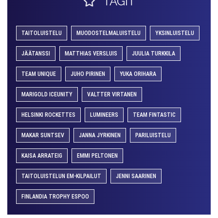
TAGIT
TAITOLUISTELU
MUODOSTELMALUISTELU
YKSINLUISTELU
JÄÄTANSSI
MATTHIAS VERSLUIS
JUULIA TURKKILA
TEAM UNIQUE
JUHO PIRINEN
YUKA ORIHARA
MARIGOLD ICEUNITY
VALTTER VIRTANEN
HELSINKI ROCKETTES
LUMINEERS
TEAM FINTASTIC
MAKAR SUNTSEV
JANNA JYRKINEN
PARILUISTELU
KAISA ARRATEIG
EMMI PELTONEN
TAITOLUISTELUN EM-KILPAILUT
JENNI SAARINEN
FINLANDIA TROPHY ESPOO