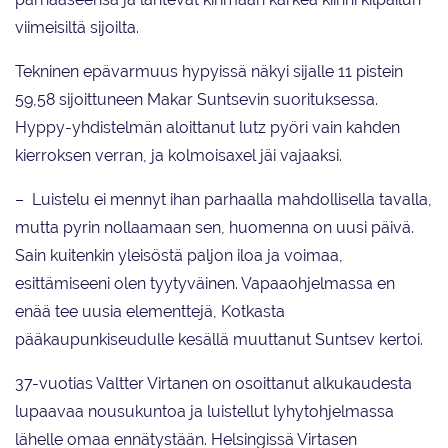
viimeisiltä sijoilta.
Tekninen epävarmuus hypyissä näkyi sijalle 11 pistein
59,58 sijoittuneen Makar Suntsevin suorituksessa.
Hyppy-yhdistelmän aloittanut lutz pyöri vain kahden
kierroksen verran, ja kolmoisaxel jäi vajaaksi.
– Luistelu ei mennyt ihan parhaalla mahdollisella tavalla,
mutta pyrin nollaamaan sen, huomenna on uusi päivä.
Sain kuitenkin yleisöstä paljon iloa ja voimaa,
esittämiseeni olen tyytyväinen. Vapaaohjelmassa en
enää tee uusia elementtejä, Kotkasta
pääkaupunkiseudulle kesällä muuttanut Suntsev kertoi.
37-vuotias Valtter Virtanen on osoittanut alkukaudesta
lupaavaa nousukuntoa ja luistellut lyhytohjelmassa
lähelle omaa ennätystään. Helsingissä Virtasen