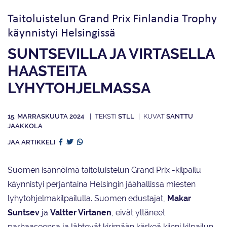
Taitoluistelun Grand Prix Finlandia Trophy
käynnistyi Helsingissä
SUNTSEVILLA JA VIRTASELLA
HAASTEITA
LYHYTOHJELMASSA
15. MARRASKUUTA 2024
STLL
SANTTU
JAAKKOLA
JAA ARTIKKELI
Suomen isännöimä taitoluistelun Grand Prix -kilpailu
käynnistyi perjantaina Helsingin jäähallissa miesten
lyhytohjelmakilpailulla. Suomen edustajat,
Makar
Suntsev
ja
Valtter Virtanen
, eivät yltäneet
parhaaseensa ja lähtevät kirimään kärkeä kiinni kilpailun