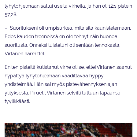
lyhytohjelmaan sattui useita virheitä, ja hän oli 12:s pistein
57,28.
– Suoritukseni oli umpisurkea, mitä sitä kaunistelemaan.
Edes kauden treeneissä en ole tehnyt näin huonoa
suoritusta. Onneksi luisteluni oli sentään lennokasta,
Virtanen harmitteli.
Eniten pisteitä kutistanut virhe oli se, ettei Virtanen saanut
hypättyä lyhytohjelmaan vaadittavaa hyppy-
yhdistelmää. Hän sai myös pistevähennyksen ajan
ylityksestä. Piruetit Virtanen selvitti tuttuun tapaansa
tyylikkäästi.