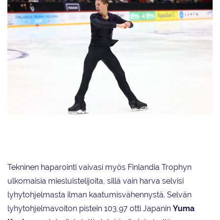
Valtter Virtanen sijoittui Finlandia Trophy Helsinki -kilpailussa lyhytohjelman
12:nneksi.
Tekninen haparointi vaivasi myös Finlandia Trophyn
ulkomaisia miesluistelijoita, sillä vain harva selvisi
lyhytohjelmasta ilman kaatumisvähennystä. Selvän
lyhytohjelmavoiton pistein 103,97 otti Japanin
Yuma