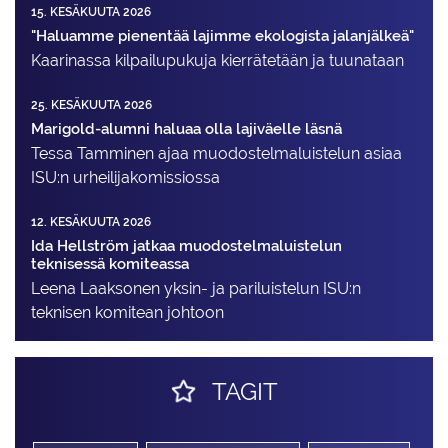
15. KESÄKUUTA 2026
"Haluamme pienentää lajimme ekologista jalanjälkeä"
Kaarinassa kilpailupukuja kierrätetään ja tuunataan
25. KESÄKUUTA 2026
Marigold-alumni haluaa olla lajiväelle läsnä
Tessa Tamminen ajaa muodostelma­luistelun asiaa
ISU:n urheilija­komissiossa
12. KESÄKUUTA 2026
Ida Hellström jatkaa muodostelmaluistelun
teknisessä komiteassa
Leena Laaksonen yksin- ja pariluistelun ISU:n
teknisen komitean johtoon
TAGIT