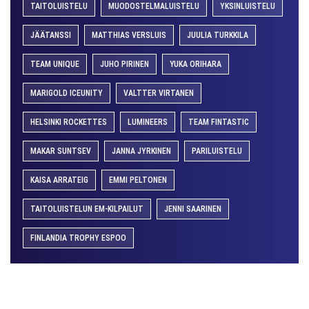
TAITOLUISTELU
MUODOSTELMALUISTELU
YKSINLUISTELU
JÄÄTANSSI
MATTHIAS VERSLUIS
JUULIA TURKKILA
TEAM UNIQUE
JUHO PIRINEN
YUKA ORIHARA
MARIGOLD ICEUNITY
VALTTER VIRTANEN
HELSINKI ROCKETTES
LUMINEERS
TEAM FINTASTIC
MAKAR SUNTSEV
JANNA JYRKINEN
PARILUISTELU
KAISA ARRATEIG
EMMI PELTONEN
TAITOLUISTELUN EM-KILPAILUT
JENNI SAARINEN
FINLANDIA TROPHY ESPOO