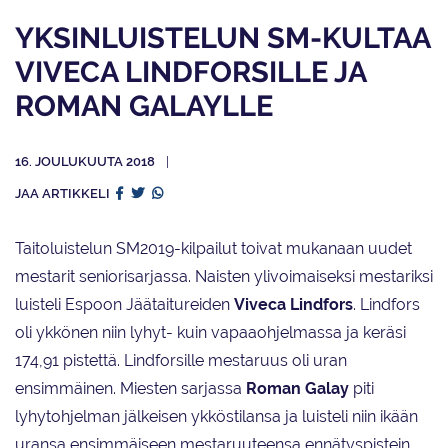
YKSINLUISTELUN SM-KULTAA
VIVECA LINDFORSILLE JA
ROMAN GALAYLLE
16. JOULUKUUTA 2018
JAA ARTIKKELI
Taitoluistelun SM2019-kilpailut toivat mukanaan uudet
mestarit seniorisarjassa. Naisten ylivoimaiseksi mestariksi
luisteli Espoon Jäätaitureiden
Viveca Lindfors
. Lindfors
oli ykkönen niin lyhyt- kuin vapaaohjelmassa ja keräsi
174,91 pistettä. Lindforsille mestaruus oli uran
ensimmäinen. Miesten sarjassa
Roman Galay
piti
lyhytohjelman jälkeisen ykköstilansa ja luisteli niin ikään
uransa ensimmäiseen mestaruuteensa ennätyspistein