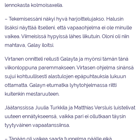
lennokasta kolmoisaxelia.
– Tekemisessäni näkyi hyvä harjoittelujakso. Halusin
lisäksi näyttää itselleni, että vapaaohjelma ei ole minulle
vaikea. Viimeisissä hypyissä lähes liikutuin. Oloni oli niin
mahtava, Galay iloitsi.
Virtanen onnitteli reilusti Galayta ja myönsi tämän tänä
viikonloppuna paremmakseen. Virtasen ohjelma sinänsä
sujui kohtuullisesti alastulojen epäpuhtauksia lukuun
ottamatta. Galayn etumatka lyhytohjelmassa riitti
kuitenkin mestaruuteen.
Jäätanssissa Juulia Turkkila ja Matthias Versluis luistelivat
uuteen ennätykseensä, vaikka pari ei ollutkaan täysin
tyytyväinen vapaatanssiinsa.
– Tänään oli vaikea saada tunnelma päälle eikä