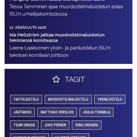
Tessa Tamminen ajaa muodostelma­luistelun asiaa
ISU:n urheilija­komissiossa
12. KESÄKUUTA 2026
Ida Hellström jatkaa muodostelmaluistelun
teknisessä komiteassa
Leena Laaksonen yksin- ja pariluistelun ISU:n
teknisen komitean johtoon
TAGIT
TAITOLUISTELU
MUODOSTELMALUISTELU
YKSINLUISTELU
JÄÄTANSSI
MATTHIAS VERSLUIS
JUULIA TURKKILA
TEAM UNIQUE
JUHO PIRINEN
YUKA ORIHARA