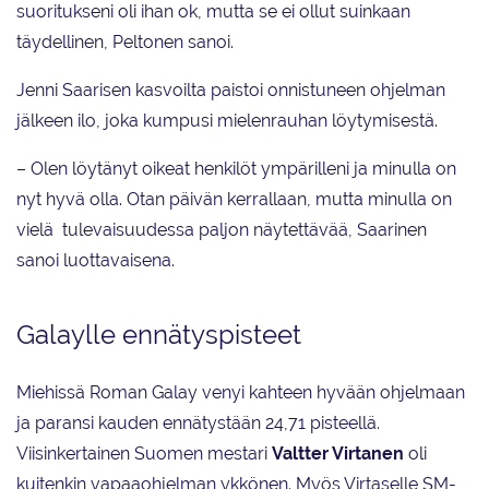
suoritukseni oli ihan ok, mutta se ei ollut suinkaan
täydellinen, Peltonen sanoi.
Jenni Saarisen kasvoilta paistoi onnistuneen ohjelman
jälkeen ilo, joka kumpusi mielenrauhan löytymisestä.
– Olen löytänyt oikeat henkilöt ympärilleni ja minulla on
nyt hyvä olla. Otan päivän kerrallaan, mutta minulla on
vielä tulevaisuudessa paljon näytettävää, Saarinen
sanoi luottavaisena.
Galaylle ennätyspisteet
Miehissä Roman Galay venyi kahteen hyvään ohjelmaan
ja paransi kauden ennätystään 24,71 pisteellä.
Viisinkertainen Suomen mestari
Valtter Virtanen
oli
kuitenkin vapaaohjelman ykkönen. Myös Virtaselle SM-