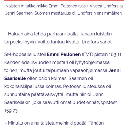
Naisten mitalikolmikko Emmi Peltonen (vas.), Viveca Lindfors ja
Jenni Saarinen. Suomen mestaruus oli Lindforsin ensimmäinen.
– Haluan aina tehdä parhaani jäällä. Tänään luistelin
tarpeeksi hyvin. Voitto tuntuu kivalta, Lindfors sanoi.
SM-hopealle luisteli
Emmi Peltonen
(EVT) pistein 163,11.
Kahden edellisvuoden mestari oli lyhytohjelmassa
toinen, mutta joutui taipumaan vapaaohjelmassa
Jenni
Saariselle
ollen osion kolmas. Saarinen oli
kokonaiskilpailussa kolmas. Peltosen luistelussa oli
sunnuntaina päättäväisyyttä, mutta niin oli Jenni
Saarisellakin, joka saavutti omat uudet ennätyspisteet
159,73.
– Minulla on aina taistelumeininki päällä. Tänään