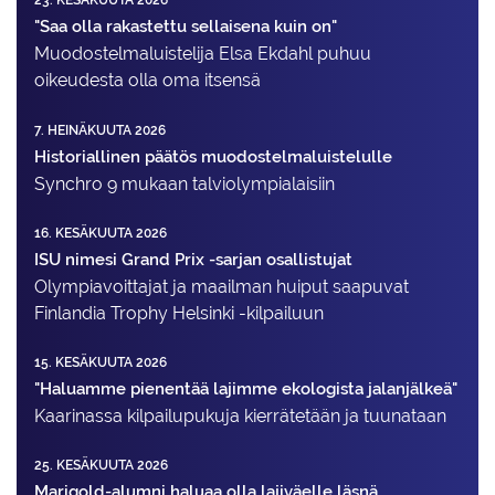
23. KESÄKUUTA 2026
"Saa olla rakastettu sellaisena kuin on"
Muodostelma­luistelija Elsa Ekdahl puhuu
oikeudesta olla oma itsensä
7. HEINÄKUUTA 2026
Historiallinen päätös muodostelmaluistelulle
Synchro 9 mukaan talviolympialaisiin
16. KESÄKUUTA 2026
ISU nimesi Grand Prix -sarjan osallistujat
Olympiavoittajat ja maailman huiput saapuvat
Finlandia Trophy Helsinki -kilpailuun
15. KESÄKUUTA 2026
"Haluamme pienentää lajimme ekologista jalanjälkeä"
Kaarinassa kilpailupukuja kierrätetään ja tuunataan
25. KESÄKUUTA 2026
Marigold-alumni haluaa olla lajiväelle läsnä