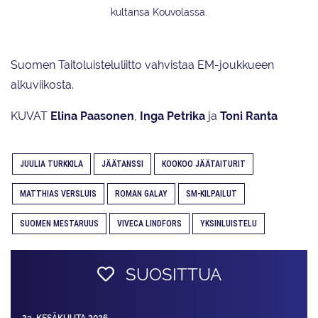
kultansa Kouvolassa.
Suomen Taitoluisteluliitto vahvistaa EM-joukkueen
alkuviikosta.
KUVAT
Elina Paasonen
,
Inga Petrika
ja
Toni Ranta
JUULIA TURKKILA
JÄÄTANSSI
KOOKOO JÄÄTAITURIT
MATTHIAS VERSLUIS
ROMAN GALAY
SM-KILPAILUT
SUOMEN MESTARUUS
VIVECA LINDFORS
YKSINLUISTELU
SUOSITTUA