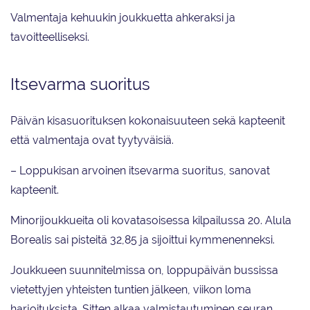
Valmentaja kehuukin joukkuetta ahkeraksi ja
tavoitteelliseksi.
Itsevarma suoritus
Päivän kisasuorituksen kokonaisuuteen sekä kapteenit
että valmentaja ovat tyytyväisiä.
– Loppukisan arvoinen itsevarma suoritus, sanovat
kapteenit.
Minorijoukkueita oli kovatasoisessa kilpailussa 20. Alula
Borealis sai pisteitä 32,85 ja sijoittui kymmenenneksi.
Joukkueen suunnitelmissa on, loppupäivän bussissa
vietettyjen yhteisten tuntien jälkeen, viikon loma
harjoituksista. Sitten alkaa valmistautuminen seuran