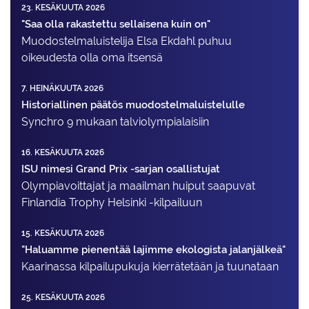
23. KESÄKUUTA 2026
"Saa olla rakastettu sellaisena kuin on"
Muodostelma­luistelija Elsa Ekdahl puhuu
oikeudesta olla oma itsensä
7. HEINÄKUUTA 2026
Historiallinen päätös muodostelmaluistelulle
Synchro 9 mukaan talviolympialaisiin
16. KESÄKUUTA 2026
ISU nimesi Grand Prix -sarjan osallistujat
Olympiavoittajat ja maailman huiput saapuvat
Finlandia Trophy Helsinki -kilpailuun
15. KESÄKUUTA 2026
"Haluamme pienentää lajimme ekologista jalanjälkeä"
Kaarinassa kilpailupukuja kierrätetään ja tuunataan
25. KESÄKUUTA 2026