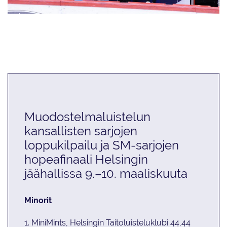
Minorisarjan voittaja oli Helsingin Taitoluisteluklubin MiniMints. Hopealle
sijoittui Espoon Taitoluisteluklubin Rainbows (vas.) ja pronssille Helsingin
Luistelijoiden Sunlights.
Muodostelmaluistelun
kansallisten sarjojen
loppukilpailu ja SM-sarjojen
hopeafinaali Helsingin
jäähallissa 9.–10. maaliskuuta
Minorit
1. MiniMints, Helsingin Taitoluisteluklubi 44,44