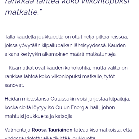
rankkaa lähteä koko viikonlopuksi
matkalle.”
Tällä kaudella joukkueella on ollut neljä pitkää reissua,
joissa yövytään kilpailupaikan läheisyydessä. Kauden
aikana kertyykin aikamoinen määrä matkatunteja.
– Kisamatkat ovat kauden kohokohtia, mutta välillä on
rankkaa lähteä koko viikonlopuksi matkalle, tytöt
sanovat.
Heidän mielestänsä Oulussakin voisi järjestää kilpailuja,
koska sieltä löytyy iso Oulun Energia-halli, johon
mahtuisi joukkueita ja katsojia.
Valmentaja
Roosa Tauriainen
toteaa kisamatkoista, että
yhdessä vietetty aika tiivistää joukkuetta.