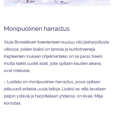
Alula Borealiksen tämän kauden kisohjelman teema on Pieni merenneito.
Monipuolinen harrastus
Alula Borealiksen treeniarkeen kuuluu viisi jääharjoitusta
viikossa, joiden lisäksi on tanssia ja kuntotreenejä.
Kapteenien mukaan ohjelmanteko on se paras treeni,
mutta kaikki uudet asiat, joita opitaan kauden aikana,
ovat mieluisia.
– Luistelu on monipuolinen harrastus, jossa opitaan
jatkuvasti erilaisia uusia taitoja. Lisäksi se, että tavataan
paljon ystäviä ja harjoitellaan yhdessä, on kivaa, Milja
korostaa.