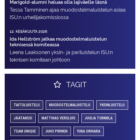
Marigold-alumni haluaa olla lajiväelle läsnä
Tessa Tamminen ajaa muodostelma­luistelun asiaa
ISU:n urheilija­komissiossa
12. KESÄKUUTA 2026
Ida Hellström jatkaa muodostelmaluistelun
teknisessä komiteassa
Leena Laaksonen yksin- ja pariluistelun ISU:n
teknisen komitean johtoon
TAGIT
TAITOLUISTELU
MUODOSTELMALUISTELU
YKSINLUISTELU
JÄÄTANSSI
MATTHIAS VERSLUIS
JUULIA TURKKILA
TEAM UNIQUE
JUHO PIRINEN
YUKA ORIHARA