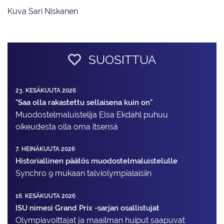
Kuva Sari Niskanen
SUOSITTUA
23. KESÄKUUTA 2026
"Saa olla rakastettu sellaisena kuin on"
Muodostelma­luistelija Elsa Ekdahl puhuu
oikeudesta olla oma itsensä
7. HEINÄKUUTA 2026
Historiallinen päätös muodostelmaluistelulle
Synchro 9 mukaan talviolympialaisiin
16. KESÄKUUTA 2026
ISU nimesi Grand Prix -sarjan osallistujat
Olympiavoittajat ja maailman huiput saapuvat