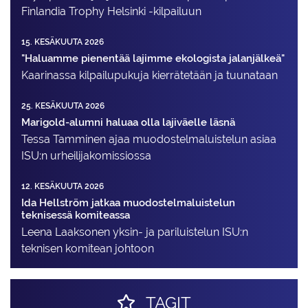
Finlandia Trophy Helsinki -kilpailuun
15. KESÄKUUTA 2026
"Haluamme pienentää lajimme ekologista jalanjälkeä"
Kaarinassa kilpailupukuja kierrätetään ja tuunataan
25. KESÄKUUTA 2026
Marigold-alumni haluaa olla lajiväelle läsnä
Tessa Tamminen ajaa muodostelma­luistelun asiaa
ISU:n urheilija­komissiossa
12. KESÄKUUTA 2026
Ida Hellström jatkaa muodostelmaluistelun
teknisessä komiteassa
Leena Laaksonen yksin- ja pariluistelun ISU:n
teknisen komitean johtoon
TAGIT