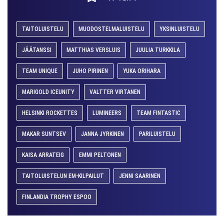
TAITOLUISTELU
MUODOSTELMALUISTELU
YKSINLUISTELU
JÄÄTANSSI
MATTHIAS VERSLUIS
JUULIA TURKKILA
TEAM UNIQUE
JUHO PIRINEN
YUKA ORIHARA
MARIGOLD ICEUNITY
VALTTER VIRTANEN
HELSINKI ROCKETTES
LUMINEERS
TEAM FINTASTIC
MAKAR SUNTSEV
JANNA JYRKINEN
PARILUISTELU
KAISA ARRATEIG
EMMI PELTONEN
TAITOLUISTELUN EM-KILPAILUT
JENNI SAARINEN
FINLANDIA TROPHY ESPOO