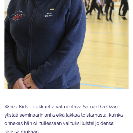
Samantha Ozard valmentaa Whizz Kids -joukkuetta. Ozard ylistää
Vierumäen seminaarista saamaansa oppia.
Whizz Kids -joukkuetta valmentava Samantha Ozard
ylistää seminaarin antia eikä lakkaa toistamasta, kuinka
onnekas hän oli tullessaan valituksi luistelijoidensa
kanssa mukaan.