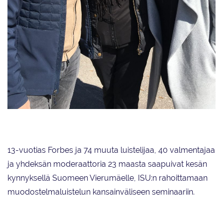
Alain Daniel Hostache (vas.) ja Kaisa Arrateig (oik.) kouluttivat valmentajia
ja luistelijoita jäällä. ISU:n Catherine Dalton organisoi seminaaria yhdessä
Suomen Taitoluisteluliiton kanssa.
13-vuotias Forbes ja 74 muuta luistelijaa, 40 valmentajaa
ja yhdeksän moderaattoria 23 maasta saapuivat kesän
kynnyksellä Suomeen Vierumäelle, ISU:n rahoittamaan
muodostelmaluistelun kansainväliseen seminaariin.