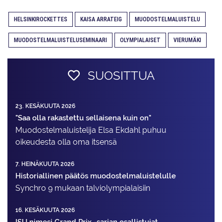
HELSINKIROCKETTES
KAISA ARRATEIG
MUODOSTELMALUISTELU
MUODOSTELMALUISTELUSEMINAARI
OLYMPIALAISET
VIERUMÄKI
SUOSITTUA
23. KESÄKUUTA 2026
"Saa olla rakastettu sellaisena kuin on"
Muodostelma­luistelija Elsa Ekdahl puhuu
oikeudesta olla oma itsensä
7. HEINÄKUUTA 2026
Historiallinen päätös muodostelmaluistelulle
Synchro 9 mukaan talviolympialaisiin
16. KESÄKUUTA 2026
ISU nimesi Grand Prix -sarjan osallistujat