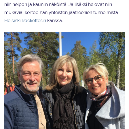
niin helpon ja kauniin näköistä. Ja lisäksi he ovat niin
mukavia, kertoo hän yhteisten jäätreenien tunnelmista
Helsinki Rockettesin
kanssa.