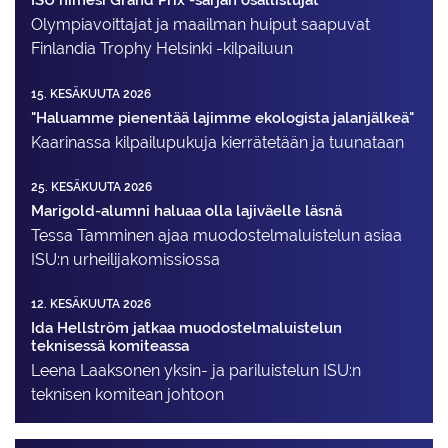
Olympiavoittajat ja maailman huiput saapuvat
Finlandia Trophy Helsinki -kilpailuun
15. KESÄKUUTA 2026
"Haluamme pienentää lajimme ekologista jalanjälkeä"
Kaarinassa kilpailupukuja kierrätetään ja tuunataan
25. KESÄKUUTA 2026
Marigold-alumni haluaa olla lajiväelle läsnä
Tessa Tamminen ajaa muodostelma­luistelun asiaa
ISU:n urheilija­komissiossa
12. KESÄKUUTA 2026
Ida Hellström jatkaa muodostelmaluistelun
teknisessä komiteassa
Leena Laaksonen yksin- ja pariluistelun ISU:n
teknisen komitean johtoon