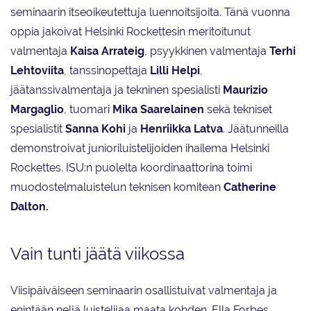
seminaarin itseoikeutettuja luennoitsijoita. Tänä vuonna
oppia jakoivat Helsinki Rockettesin meritoitunut
valmentaja
Kaisa Arrateig
, psyykkinen valmentaja
Terhi
Lehtoviita
, tanssinopettaja
Lilli Helpi
,
jäätanssivalmentaja ja tekninen spesialisti
Maurizio
Margaglio
, tuomari
Mika Saarelainen
sekä tekniset
spesialistit
Sanna Kohi
ja
Henriikka Latva
. Jäätunneilla
demonstroivat junioriluistelijoiden ihailema Helsinki
Rockettes. ISU:n puolelta koordinaattorina toimi
muodostelmaluistelun teknisen komitean
Catherine
Dalton.
Vain tunti jäätä viikossa
Viisipäiväiseen seminaarin osallistuivat valmentaja ja
enintään neljä luistelijaa maata kohden. Ella Forbes