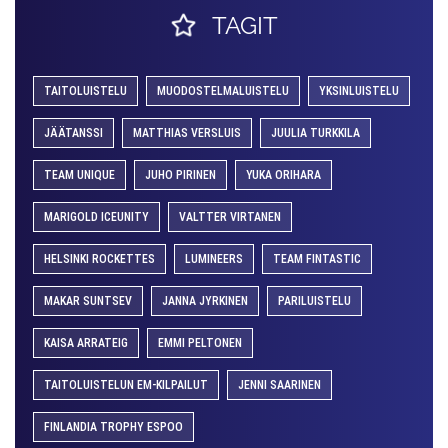
TAGIT
TAITOLUISTELU
MUODOSTELMALUISTELU
YKSINLUISTELU
JÄÄTANSSI
MATTHIAS VERSLUIS
JUULIA TURKKILA
TEAM UNIQUE
JUHO PIRINEN
YUKA ORIHARA
MARIGOLD ICEUNITY
VALTTER VIRTANEN
HELSINKI ROCKETTES
LUMINEERS
TEAM FINTASTIC
MAKAR SUNTSEV
JANNA JYRKINEN
PARILUISTELU
KAISA ARRATEIG
EMMI PELTONEN
TAITOLUISTELUN EM-KILPAILUT
JENNI SAARINEN
FINLANDIA TROPHY ESPOO