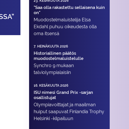
23. KESÄKUUTA 2026
"Saa olla rakastettu sellaisena kuin
on"
SSA”
Muodostelma­luistelija Elsa
Ekdahl puhuu oikeudesta olla
oma itsensä
7. HEINÄKUUTA 2026
Historiallinen päätös
muodostelmaluistelulle
Synchro 9 mukaan
talviolympialaisiin
16. KESÄKUUTA 2026
ISU nimesi Grand Prix -sarjan
osallistujat
Olympiavoittajat ja maailman
huiput saapuvat Finlandia Trophy
Helsinki -kilpailuun