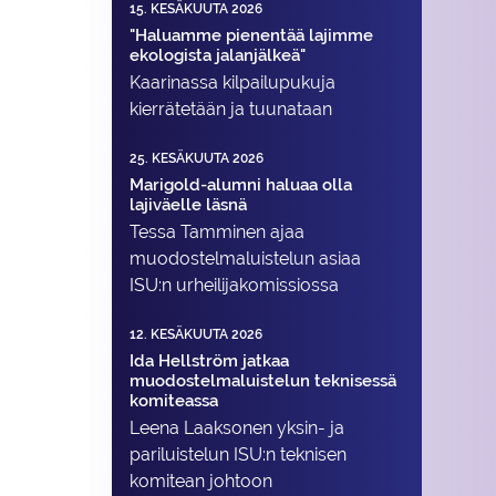
15. KESÄKUUTA 2026
"Haluamme pienentää lajimme
ekologista jalanjälkeä"
Kaarinassa kilpailupukuja
kierrätetään ja tuunataan
25. KESÄKUUTA 2026
Marigold-alumni haluaa olla
lajiväelle läsnä
Tessa Tamminen ajaa
muodostelma­luistelun asiaa
ISU:n urheilija­komissiossa
12. KESÄKUUTA 2026
Ida Hellström jatkaa
muodostelmaluistelun teknisessä
komiteassa
Leena Laaksonen yksin- ja
pariluistelun ISU:n teknisen
komitean johtoon