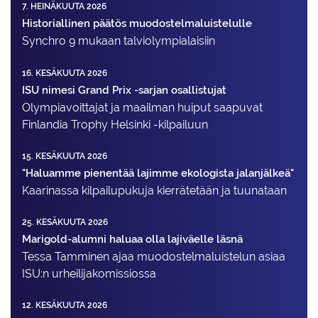
7. HEINÄKUUTA 2026
Historiallinen päätös muodostelmaluistelulle
Synchro 9 mukaan talviolympialaisiin
16. KESÄKUUTA 2026
ISU nimesi Grand Prix -sarjan osallistujat
Olympiavoittajat ja maailman huiput saapuvat
Finlandia Trophy Helsinki -kilpailuun
15. KESÄKUUTA 2026
"Haluamme pienentää lajimme ekologista jalanjälkeä"
Kaarinassa kilpailupukuja kierrätetään ja tuunataan
25. KESÄKUUTA 2026
Marigold-alumni haluaa olla lajiväelle läsnä
Tessa Tamminen ajaa muodostelma­luistelun asiaa
ISU:n urheilija­komissiossa
12. KESÄKUUTA 2026