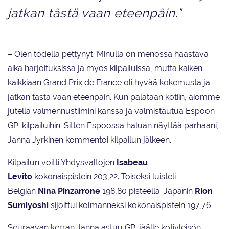
jatkan tästä vaan eteenpäin.”
– Olen todella pettynyt. Minulla on menossa haastava
aika harjoituksissa ja myös kilpailuissa, mutta kaiken
kaikkiaan Grand Prix de France oli hyvää kokemusta ja
jatkan tästä vaan eteenpäin. Kun palataan kotiin, aiomme
jutella valmennustiimini kanssa ja valmistautua Espoon
GP-kilpailuihin. Sitten Espoossa haluan näyttää parhaani,
Janna Jyrkinen kommentoi kilpailun jälkeen.
Kilpailun voitti Yhdysvaltojen
Isabeau
Levito
kokonaispistein 203,22. Toiseksi luisteli
Belgian
Nina Pinzarrone
198,80 pisteellä. Japanin
Rion
Sumiyoshi
sijoittui kolmanneksi kokonaispistein 197,76.
Seuraavan kerran Janna astuu GP-jäälle kotiyleisön