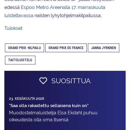
edessä
Espoo Metro Areenalla 17.­ marraskuuta
luisteltavassa
naisten lyhytohjelmakilpailussa.
Tulokset
GRAND PRIX -KILPAILU
GRAND PRIX DE FRANCE
JANNA JYRKINEN
TAITOLUISTELU
SUOSITTUA
23. KESÄKUUTA 2026
"Saa olla rakastettu sellaisena kuin on"
Muodostelma­luistelija Elsa Ekdahl puhuu
oikeudesta olla oma itsensä