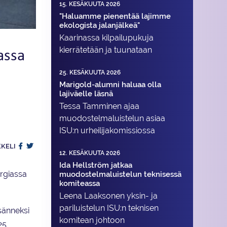
15. KESÄKUUTA 2026
"Haluamme pienentää lajimme
ekologista jalanjälkeä"
Kaarinassa kilpailupukuja
assa
kierrätetään ja tuunataan
25. KESÄKUUTA 2026
Marigold-alumni haluaa olla
lajiväelle läsnä
Tessa Tamminen ajaa
muodostelma­luistelun asiaa
ISU:n urheilija­komissiossa
KKELI
12. KESÄKUUTA 2026
Ida Hellström jatkaa
orgiassa
muodostelmaluistelun teknisessä
komiteassa
Leena Laaksonen yksin- ja
pariluistelun ISU:n teknisen
ksänneksi
komitean johtoon
25