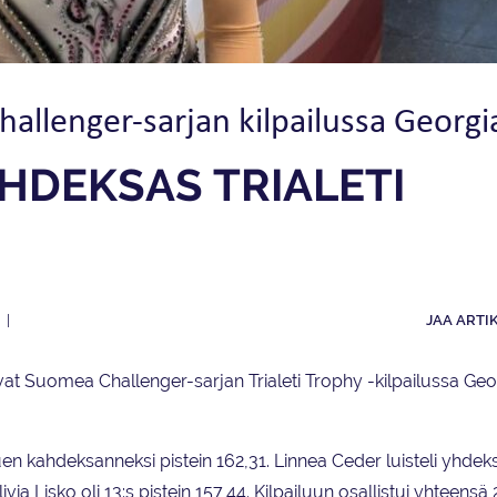
llenger-sarjan kilpailussa Georgi
HDEKSAS TRIALETI
JAA ARTI
at Suomea Challenger-sarjan Trialeti Trophy -kilpailussa Ge
tuen kahdeksanneksi pistein 162,31. Linnea Ceder luisteli yhde
ivia Lisko oli 13:s pistein 157,44. Kilpailuun osallistui yhteensä 