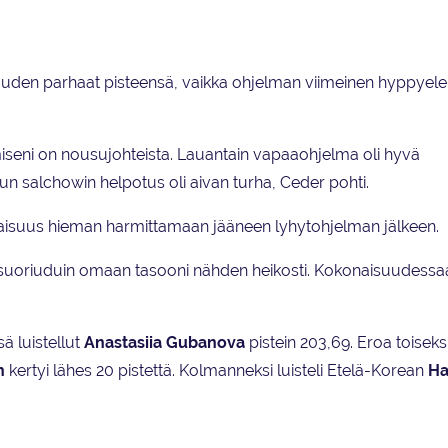
auden parhaat pisteensä, vaikka ohjelman viimeinen hyppyele
emiseni on nousujohteista. Lauantain vapaaohjelma oli hyvä
pun salchowin helpotus oli aivan turha, Ceder pohti.
naisuus hieman harmittamaan jääneen lyhytohjelman jälkeen.
 suoriuduin omaan tasooni nähden heikosti. Kokonaisuudessa
sä luistellut
Anastasiia Gubanova
pistein 203,69. Eroa toiseks
n
kertyi lähes 20 pistettä. Kolmanneksi luisteli Etelä-Korean
Ha