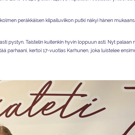
 ja kolmen peräkkäisen kilpailuviikon putki näkyi hänen mukaan
sti pystyn. Taistelin kuitenkin hyvin loppuun asti. Nyt palaan m
tää parhaani, kertoi 17-vuotias Karhunen, joka luistelee ensi