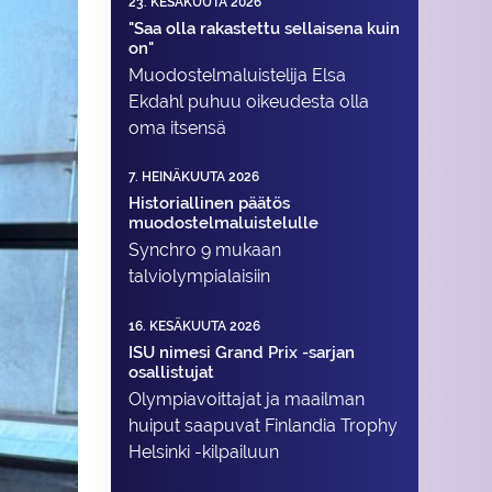
23. KESÄKUUTA 2026
"Saa olla rakastettu sellaisena kuin
on"
Muodostelma­luistelija Elsa
Ekdahl puhuu oikeudesta olla
oma itsensä
7. HEINÄKUUTA 2026
Historiallinen päätös
muodostelmaluistelulle
Synchro 9 mukaan
talviolympialaisiin
16. KESÄKUUTA 2026
ISU nimesi Grand Prix -sarjan
osallistujat
Olympiavoittajat ja maailman
huiput saapuvat Finlandia Trophy
Helsinki -kilpailuun