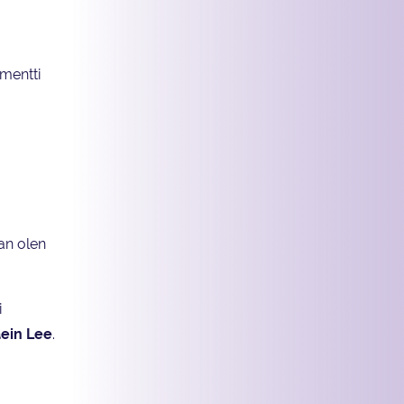
mentti
an olen
i
ein Lee
.