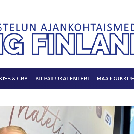
KISS & CRY
KILPAILUKALENTERI
MAAJOUKKU