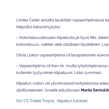
Olivia Lisko (vas.) ja Linnea Ceder
Linnea Ceder ansaitsi lauantain vapaaohjelmassa k
helpottui kaksoishypyksi.
– Kokonaisuudessaan kilpailusta jäi hyvä fiilis, tek
kokonaisuus, vaikkei vielä ollutkaan täydellinen. Lo
Olivia Liskon vapaaohjelma oli tasapainoinen koko
– Vapaaohjelma oli ihan ok, mutta lyhytohjelmassa
kuitenkin tyytyväinen kilpailuuni, Lisko summasi.
Kilpailun voiton vei ylivoimaisesti kotiyleisönsä edes
sijoittuneeseen, Israelia edustavaan
Mariia Seniuk
ii
ISU CS Trialeti Trophy -kilpailun tulokset.