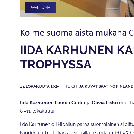
TAPAHTUMAT
Kolme suomalaista mukana Cha
IIDA KARHUNEN KA
TROPHYSSA
13. LOKAKUUTA 2025
JA KUVAT SKATING FINLAND
Iida Karhunen
,
Linnea Ceder
ja
Olivia Lisko
edustiv
8.–11. lokakuuta.
Iida Karhunen oli kilpailun paras suomalainen sijoit
kauden parhailla kansainvälisillä pisteillään 161,95. Ol