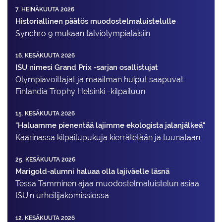
7. HEINÄKUUTA 2026
Historiallinen päätös muodostelmaluistelulle
Synchro 9 mukaan talviolympialaisiin
16. KESÄKUUTA 2026
ISU nimesi Grand Prix -sarjan osallistujat
Olympiavoittajat ja maailman huiput saapuvat
Finlandia Trophy Helsinki -kilpailuun
15. KESÄKUUTA 2026
"Haluamme pienentää lajimme ekologista jalanjälkeä"
Kaarinassa kilpailupukuja kierrätetään ja tuunataan
25. KESÄKUUTA 2026
Marigold-alumni haluaa olla lajiväelle läsnä
Tessa Tamminen ajaa muodostelma­luistelun asiaa
ISU:n urheilija­komissiossa
12. KESÄKUUTA 2026