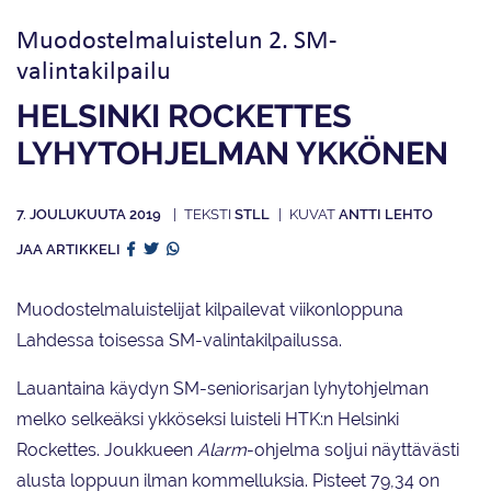
Muodostelmaluistelun 2. SM-
valintakilpailu
HELSINKI ROCKETTES
LYHYTOHJELMAN YKKÖNEN
7. JOULUKUUTA 2019
STLL
ANTTI LEHTO
JAA ARTIKKELI
Muodostelmaluistelijat kilpailevat viikonloppuna
Lahdessa toisessa SM-valintakilpailussa.
Lauantaina käydyn SM-seniorisarjan lyhytohjelman
melko selkeäksi ykköseksi luisteli HTK:n Helsinki
Rockettes. Joukkueen
Alarm
-ohjelma soljui näyttävästi
alusta loppuun ilman kommelluksia. Pisteet 79,34 on