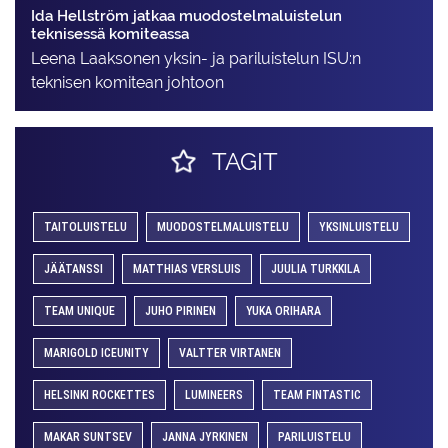
Ida Hellström jatkaa muodostelmaluistelun
teknisessä komiteassa
Leena Laaksonen yksin- ja pariluistelun ISU:n
teknisen komitean johtoon
TAGIT
TAITOLUISTELU
MUODOSTELMALUISTELU
YKSINLUISTELU
JÄÄTANSSI
MATTHIAS VERSLUIS
JUULIA TURKKILA
TEAM UNIQUE
JUHO PIRINEN
YUKA ORIHARA
MARIGOLD ICEUNITY
VALTTER VIRTANEN
HELSINKI ROCKETTES
LUMINEERS
TEAM FINTASTIC
MAKAR SUNTSEV
JANNA JYRKINEN
PARILUISTELU