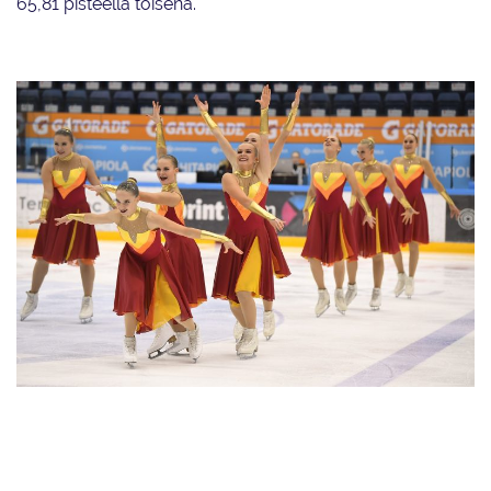
65,81 pisteellä toisena.
Team Mystique johtaa SM-junioreiden kilpailua lyhytohjelman jälkeen.
Joukkue luisteli puhtaasti African Sun -ohjelmansa napaten kauden parhaat
lyhytohjelmapisteensä.