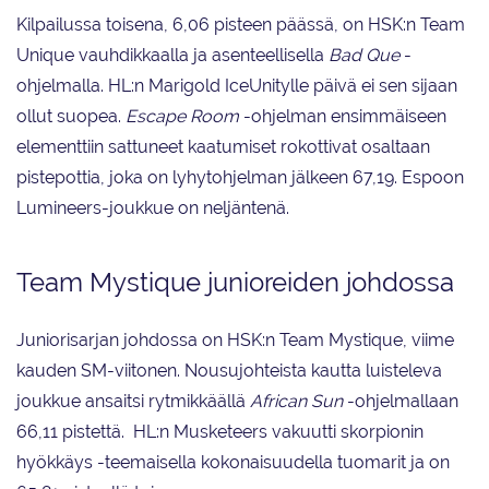
Kilpailussa toisena, 6,06 pisteen päässä, on HSK:n Team
Unique vauhdikkaalla ja asenteellisella
Bad
Que
-
ohjelmalla. HL:n Marigold IceUnitylle päivä ei sen sijaan
ollut suopea.
Escape
Room
-ohjelman ensimmäiseen
elementtiin sattuneet kaatumiset rokottivat osaltaan
pistepottia, joka on lyhytohjelman jälkeen 67,19. Espoon
Lumineers-joukkue on neljäntenä.
Team Mystique junioreiden johdossa
Juniorisarjan johdossa on HSK:n Team Mystique, viime
kauden SM-viitonen. Nousujohteista kautta luisteleva
joukkue ansaitsi rytmikkäällä
African Sun
-ohjelmallaan
66,11 pistettä. HL:n Musketeers vakuutti skorpionin
hyökkäys -teemaisella kokonaisuudella tuomarit ja on