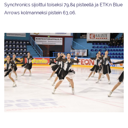
Synchronics sijoittui toiseksi 79,84 pisteellä ja ETK:n Blue
Arrows kolmanneksi pistein 63,06.
Team Dynamiquen kultaputki jatkuu. Joukkue luisteli ensimmäiseksi myös
1. SM-valintakilpailuissa Espoossa marraskuun alussa.