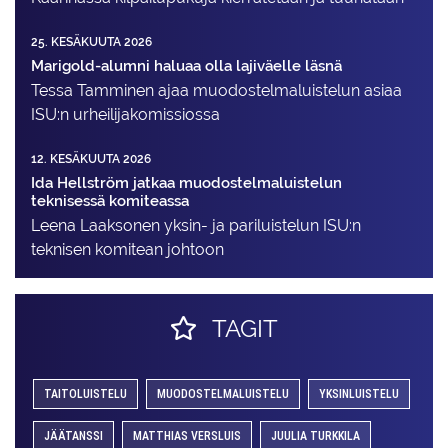
25. KESÄKUUTA 2026
Marigold-alumni haluaa olla lajiväelle läsnä
Tessa Tamminen ajaa muodostelma­luistelun asiaa
ISU:n urheilija­komissiossa
12. KESÄKUUTA 2026
Ida Hellström jatkaa muodostelmaluistelun
teknisessä komiteassa
Leena Laaksonen yksin- ja pariluistelun ISU:n
teknisen komitean johtoon
TAGIT
TAITOLUISTELU
MUODOSTELMALUISTELU
YKSINLUISTELU
JÄÄTANSSI
MATTHIAS VERSLUIS
JUULIA TURKKILA