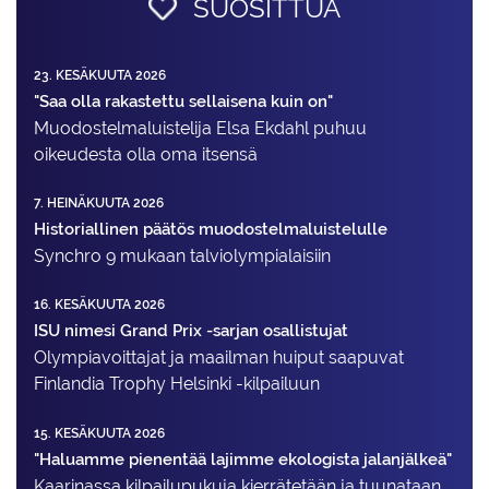
SUOSITTUA
23. KESÄKUUTA 2026
"Saa olla rakastettu sellaisena kuin on"
Muodostelma­luistelija Elsa Ekdahl puhuu
oikeudesta olla oma itsensä
7. HEINÄKUUTA 2026
Historiallinen päätös muodostelmaluistelulle
Synchro 9 mukaan talviolympialaisiin
16. KESÄKUUTA 2026
ISU nimesi Grand Prix -sarjan osallistujat
Olympiavoittajat ja maailman huiput saapuvat
Finlandia Trophy Helsinki -kilpailuun
15. KESÄKUUTA 2026
"Haluamme pienentää lajimme ekologista jalanjälkeä"
Kaarinassa kilpailupukuja kierrätetään ja tuunataan