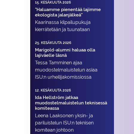
15. KESÄKUUTA 2026
"Haluamme pienentää lajimme
ekologista jalanjälkeä"
Kaarinassa kilpailupukuja
kierrätetään ja tuunataan
25. KESÄKUUTA 2026
Marigold-alumni haluaa olla
lajiväelle läsnä
Tessa Tamminen ajaa
muodostelma­luistelun asiaa
ISU:n urheilija­komissiossa
12. KESÄKUUTA 2026
Ida Hellström jatkaa
muodostelmaluistelun teknisessä
komiteassa
Leena Laaksonen yksin- ja
pariluistelun ISU:n teknisen
komitean johtoon