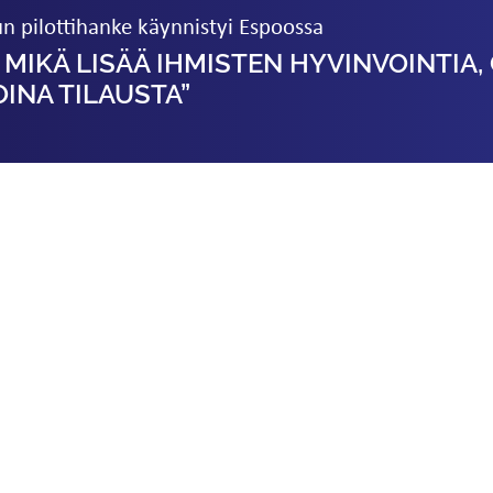
un pilottihanke käynnistyi Espoossa
, MIKÄ LISÄÄ IHMISTEN HYVINVOINTIA,
OINA TILAUSTA”