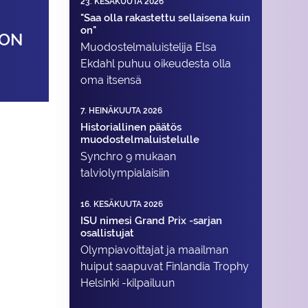
23. KESÄKUUTA 2026
"Saa olla rakastettu sellaisena kuin
on"
 ON
Muodostelma­luistelija Elsa
Ekdahl puhuu oikeudesta olla
oma itsensä
7. HEINÄKUUTA 2026
Historiallinen päätös
muodostelmaluistelulle
Synchro 9 mukaan
talviolympialaisiin
16. KESÄKUUTA 2026
ISU nimesi Grand Prix -sarjan
osallistujat
Olympiavoittajat ja maailman
huiput saapuvat Finlandia Trophy
Helsinki -kilpailuun