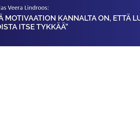
las Veera Lindroos:
Ä MOTIVAATION KANNALTA ON, ETTÄ L
OISTA ITSE TYKKÄÄ”