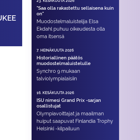
23. KESÄKUUTA 2026
"Saa olla rakastettu sellaisena kuin
on"
UKEE
Muodostelma­luistelija Elsa
Ekdahl puhuu oikeudesta olla
oma itsensä
7. HEINÄKUUTA 2026
Historiallinen päätös
muodostelmaluistelulle
Synchro 9 mukaan
talviolympialaisiin
16. KESÄKUUTA 2026
ISU nimesi Grand Prix -sarjan
osallistujat
Olympiavoittajat ja maailman
huiput saapuvat Finlandia Trophy
Helsinki -kilpailuun