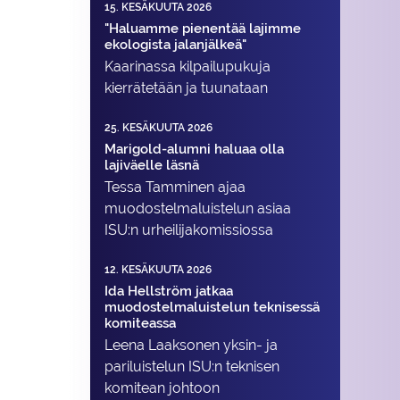
15. KESÄKUUTA 2026
"Haluamme pienentää lajimme
ekologista jalanjälkeä"
Kaarinassa kilpailupukuja
kierrätetään ja tuunataan
25. KESÄKUUTA 2026
Marigold-alumni haluaa olla
lajiväelle läsnä
Tessa Tamminen ajaa
muodostelma­luistelun asiaa
ISU:n urheilija­komissiossa
12. KESÄKUUTA 2026
Ida Hellström jatkaa
muodostelmaluistelun teknisessä
komiteassa
Leena Laaksonen yksin- ja
pariluistelun ISU:n teknisen
komitean johtoon