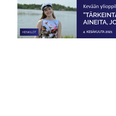
Kevään ylioppi
”TÄRKEINT
AINEITA, J
4. KESÄKUUTA 2021
HENKILÖT