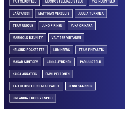
TAITOLUISTELU
MUODOSTELMALUISTELU
YKSINLUISTELU
JÄÄTANSSI
MATTHIAS VERSLUIS
JUULIA TURKKILA
TEAM UNIQUE
JUHO PIRINEN
YUKA ORIHARA
MARIGOLD ICEUNITY
VALTTER VIRTANEN
HELSINKI ROCKETTES
LUMINEERS
TEAM FINTASTIC
MAKAR SUNTSEV
JANNA JYRKINEN
PARILUISTELU
KAISA ARRATEIG
EMMI PELTONEN
TAITOLUISTELUN EM-KILPAILUT
JENNI SAARINEN
FINLANDIA TROPHY ESPOO