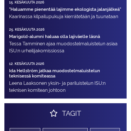
15. KESÄKUUTA 2026
"Haluamme pienentää lajimme ekologista jalanjälkeä"
Kaarinassa kilpailupukuja kierrätetään ja tuunataan
25. KESÄKUUTA 2026
Marigold-alumni haluaa olla lajiväelle läsnä
Tessa Tamminen ajaa muodostelma­luistelun asiaa
ISU:n urheilija­komissiossa
12. KESÄKUUTA 2026
Ida Hellström jatkaa muodostelmaluistelun
teknisessä komiteassa
Leena Laaksonen yksin- ja pariluistelun ISU:n
teknisen komitean johtoon
TAGIT