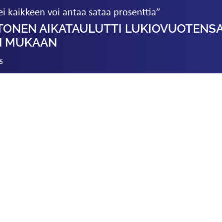
tei kaikkeen voi antaa sataa prosenttia”
TONEN AIKATAULUTTI LUKIO­VUOTENS
N MUKAAN
5