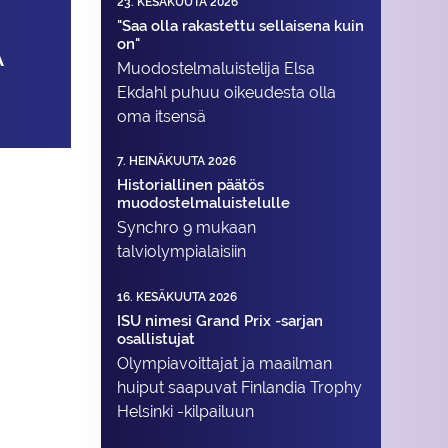
23. KESÄKUUTA 2026
"Saa olla rakastettu sellaisena kuin
on"
A
Muodostelma­luistelija Elsa
Ekdahl puhuu oikeudesta olla
oma itsensä
7. HEINÄKUUTA 2026
Historiallinen päätös
muodostelmaluistelulle
Synchro 9 mukaan
talviolympialaisiin
16. KESÄKUUTA 2026
ISU nimesi Grand Prix -sarjan
osallistujat
Olympiavoittajat ja maailman
huiput saapuvat Finlandia Trophy
Helsinki -kilpailuun