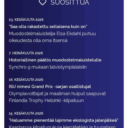
SUOSITTUA
23. KESÄKUUTA 2026
"Saa olla rakastettu sellaisena kuin on"
Muodostelma­luistelija Elsa Ekdahl puhuu
oikeudesta olla oma itsensä
7. HEINÄKUUTA 2026
Historiallinen päätös muodostelmaluistelulle
Synchro 9 mukaan talviolympialaisiin
16. KESÄKUUTA 2026
ISU nimesi Grand Prix -sarjan osallistujat
Olympiavoittajat ja maailman huiput saapuvat
Finlandia Trophy Helsinki -kilpailuun
15. KESÄKUUTA 2026
"Haluamme pienentää lajimme ekologista jalanjälkeä"
Kaarinassa kilpailupukuja kierrätetään ja tuunataan