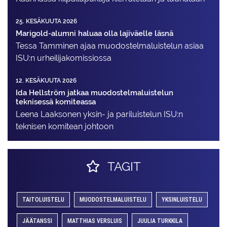
25. KESÄKUUTA 2026
Marigold-alumni haluaa olla lajiväelle läsnä
Tessa Tamminen ajaa muodostelma­luistelun asiaa
ISU:n urheilija­komissiossa
12. KESÄKUUTA 2026
Ida Hellström jatkaa muodostelmaluistelun
teknisessä komiteassa
Leena Laaksonen yksin- ja pariluistelun ISU:n
teknisen komitean johtoon
TAGIT
TAITOLUISTELU
MUODOSTELMALUISTELU
YKSINLUISTELU
JÄÄTANSSI
MATTHIAS VERSLUIS
JUULIA TURKKILA