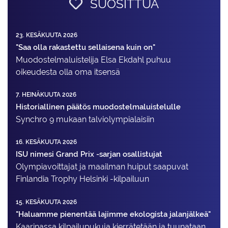
SUOSITTUA
23. KESÄKUUTA 2026
"Saa olla rakastettu sellaisena kuin on"
Muodostelma­luistelija Elsa Ekdahl puhuu
oikeudesta olla oma itsensä
7. HEINÄKUUTA 2026
Historiallinen päätös muodostelmaluistelulle
Synchro 9 mukaan talviolympialaisiin
16. KESÄKUUTA 2026
ISU nimesi Grand Prix -sarjan osallistujat
Olympiavoittajat ja maailman huiput saapuvat
Finlandia Trophy Helsinki -kilpailuun
15. KESÄKUUTA 2026
"Haluamme pienentää lajimme ekologista jalanjälkeä"
Kaarinassa kilpailupukuja kierrätetään ja tuunataan