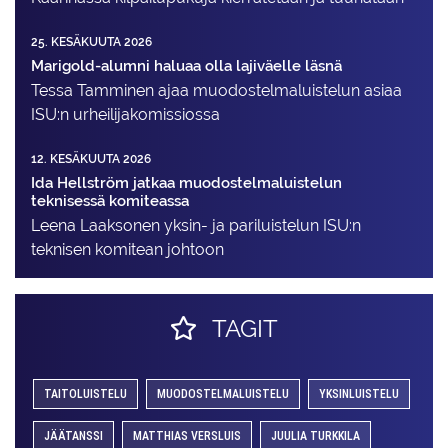
25. KESÄKUUTA 2026
Marigold-alumni haluaa olla lajiväelle läsnä
Tessa Tamminen ajaa muodostelma­luistelun asiaa
ISU:n urheilija­komissiossa
12. KESÄKUUTA 2026
Ida Hellström jatkaa muodostelmaluistelun
teknisessä komiteassa
Leena Laaksonen yksin- ja pariluistelun ISU:n
teknisen komitean johtoon
TAGIT
TAITOLUISTELU
MUODOSTELMALUISTELU
YKSINLUISTELU
JÄÄTANSSI
MATTHIAS VERSLUIS
JUULIA TURKKILA