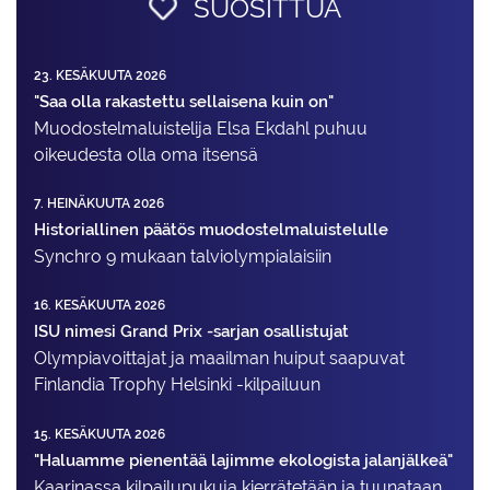
SUOSITTUA
23. KESÄKUUTA 2026
"Saa olla rakastettu sellaisena kuin on"
Muodostelma­luistelija Elsa Ekdahl puhuu
oikeudesta olla oma itsensä
7. HEINÄKUUTA 2026
Historiallinen päätös muodostelmaluistelulle
Synchro 9 mukaan talviolympialaisiin
16. KESÄKUUTA 2026
ISU nimesi Grand Prix -sarjan osallistujat
Olympiavoittajat ja maailman huiput saapuvat
Finlandia Trophy Helsinki -kilpailuun
15. KESÄKUUTA 2026
"Haluamme pienentää lajimme ekologista jalanjälkeä"
Kaarinassa kilpailupukuja kierrätetään ja tuunataan