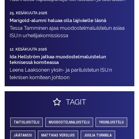
25. KESÄKUUTA 2026
Marigold-alumni haluaa olla lajiväelle läsnä
Tessa Tamminen ajaa muodostelma­luistelun asiaa
ISU:n urheilija­komissiossa
12. KESÄKUUTA 2026
Ida Hellström jatkaa muodostelmaluistelun
teknisessä komiteassa
Leena Laaksonen yksin- ja pariluistelun ISU:n
teknisen komitean johtoon
TAGIT
TAITOLUISTELU
MUODOSTELMALUISTELU
YKSINLUISTELU
JÄÄTANSSI
MATTHIAS VERSLUIS
JUULIA TURKKILA