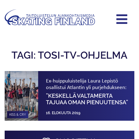
TAGI: TOSI-TV-OHJELMA
Ex-huippuluistelija Laura Lepistö
osallistui Atlantin yli purjehdukseen:
”KESKELLÄ VALTAMERTA
TAJUAA OMAN PIENUUTENSA”
16. ELOKUUTA 2019
KISS & CRY