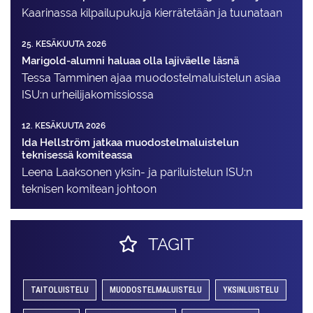
Kaarinassa kilpailupukuja kierrätetään ja tuunataan
25. KESÄKUUTA 2026
Marigold-alumni haluaa olla lajiväelle läsnä
Tessa Tamminen ajaa muodostelma­luistelun asiaa
ISU:n urheilija­komissiossa
12. KESÄKUUTA 2026
Ida Hellström jatkaa muodostelmaluistelun
teknisessä komiteassa
Leena Laaksonen yksin- ja pariluistelun ISU:n
teknisen komitean johtoon
TAGIT
TAITOLUISTELU
MUODOSTELMALUISTELU
YKSINLUISTELU