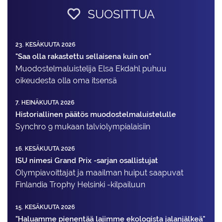
SUOSITTUA
23. KESÄKUUTA 2026
"Saa olla rakastettu sellaisena kuin on"
Muodostelma­luistelija Elsa Ekdahl puhuu
oikeudesta olla oma itsensä
7. HEINÄKUUTA 2026
Historiallinen päätös muodostelmaluistelulle
Synchro 9 mukaan talviolympialaisiin
16. KESÄKUUTA 2026
ISU nimesi Grand Prix -sarjan osallistujat
Olympiavoittajat ja maailman huiput saapuvat
Finlandia Trophy Helsinki -kilpailuun
15. KESÄKUUTA 2026
"Haluamme pienentää lajimme ekologista jalanjälkeä"