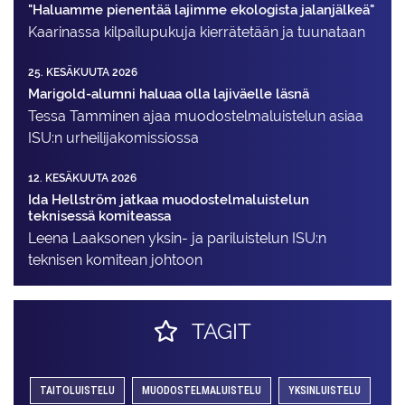
"Haluamme pienentää lajimme ekologista jalanjälkeä"
Kaarinassa kilpailupukuja kierrätetään ja tuunataan
25. KESÄKUUTA 2026
Marigold-alumni haluaa olla lajiväelle läsnä
Tessa Tamminen ajaa muodostelma­luistelun asiaa
ISU:n urheilija­komissiossa
12. KESÄKUUTA 2026
Ida Hellström jatkaa muodostelmaluistelun
teknisessä komiteassa
Leena Laaksonen yksin- ja pariluistelun ISU:n
teknisen komitean johtoon
TAGIT
TAITOLUISTELU
MUODOSTELMALUISTELU
YKSINLUISTELU