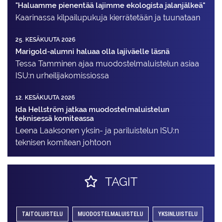
"Haluamme pienentää lajimme ekologista jalanjälkeä"
Kaarinassa kilpailupukuja kierrätetään ja tuunataan
25. KESÄKUUTA 2026
Marigold-alumni haluaa olla lajiväelle läsnä
Tessa Tamminen ajaa muodostelma­luistelun asiaa
ISU:n urheilija­komissiossa
12. KESÄKUUTA 2026
Ida Hellström jatkaa muodostelmaluistelun
teknisessä komiteassa
Leena Laaksonen yksin- ja pariluistelun ISU:n
teknisen komitean johtoon
TAGIT
TAITOLUISTELU
MUODOSTELMALUISTELU
YKSINLUISTELU