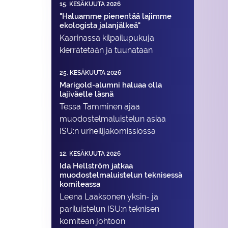
15. KESÄKUUTA 2026
"Haluamme pienentää lajimme
ekologista jalanjälkeä"
Kaarinassa kilpailupukuja
kierrätetään ja tuunataan
25. KESÄKUUTA 2026
Marigold-alumni haluaa olla
lajiväelle läsnä
Tessa Tamminen ajaa
muodostelma­luistelun asiaa
ISU:n urheilija­komissiossa
12. KESÄKUUTA 2026
Ida Hellström jatkaa
muodostelmaluistelun teknisessä
komiteassa
Leena Laaksonen yksin- ja
pariluistelun ISU:n teknisen
komitean johtoon