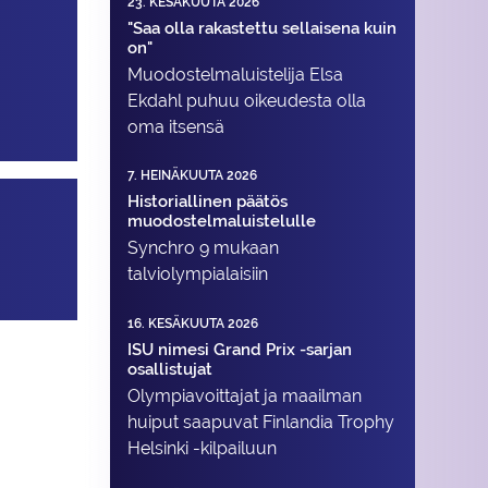
23. KESÄKUUTA 2026
"Saa olla rakastettu sellaisena kuin
on"
Muodostelma­luistelija Elsa
Ekdahl puhuu oikeudesta olla
oma itsensä
7. HEINÄKUUTA 2026
Historiallinen päätös
muodostelmaluistelulle
Synchro 9 mukaan
talviolympialaisiin
16. KESÄKUUTA 2026
ISU nimesi Grand Prix -sarjan
osallistujat
Olympiavoittajat ja maailman
huiput saapuvat Finlandia Trophy
Helsinki -kilpailuun