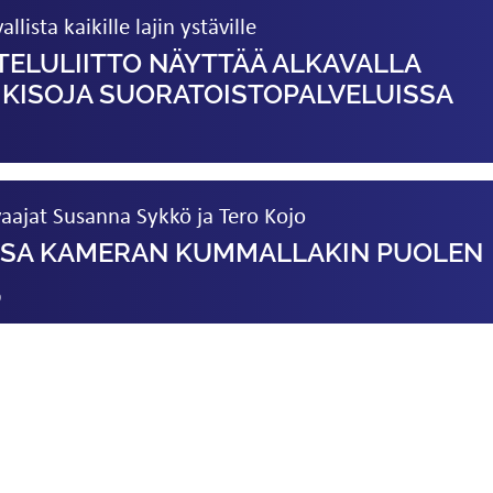
llista kaikille lajin ystäville
TELULIITTO NÄYTTÄÄ ALKAVALLA
KISOJA SUORATOISTO­PALVELUISSA
aajat Susanna Sykkö ja Tero Kojo
ISSA KAMERAN KUMMALLAKIN PUOLEN
9