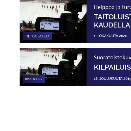
Helppoa ja turva
TAITOLUIS
KAUDELLA 
1. LOKAKUUTA 2020
TIETOA LAJISTA
Suoratoistokuv
KILPAILU
18. JOULUKUUTA 201
KISS & CRY