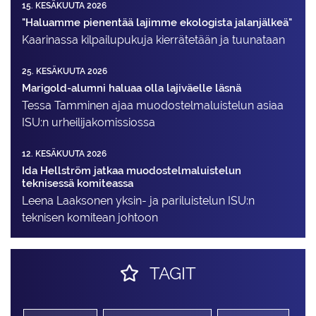
15. KESÄKUUTA 2026
"Haluamme pienentää lajimme ekologista jalanjälkeä"
Kaarinassa kilpailupukuja kierrätetään ja tuunataan
25. KESÄKUUTA 2026
Marigold-alumni haluaa olla lajiväelle läsnä
Tessa Tamminen ajaa muodostelma­luistelun asiaa
ISU:n urheilija­komissiossa
12. KESÄKUUTA 2026
Ida Hellström jatkaa muodostelmaluistelun
teknisessä komiteassa
Leena Laaksonen yksin- ja pariluistelun ISU:n
teknisen komitean johtoon
TAGIT