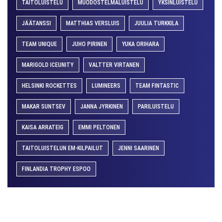
TAITOLUISTELU
MUODOSTELMALUISTELU
YKSINLUISTELU
JÄÄTANSSI
MATTHIAS VERSLUIS
JUULIA TURKKILA
TEAM UNIQUE
JUHO PIRINEN
YUKA ORIHARA
MARIGOLD ICEUNITY
VALTTER VIRTANEN
HELSINKI ROCKETTES
LUMINEERS
TEAM FINTASTIC
MAKAR SUNTSEV
JANNA JYRKINEN
PARILUISTELU
KAISA ARRATEIG
EMMI PELTONEN
TAITOLUISTELUN EM-KILPAILUT
JENNI SAARINEN
FINLANDIA TROPHY ESPOO