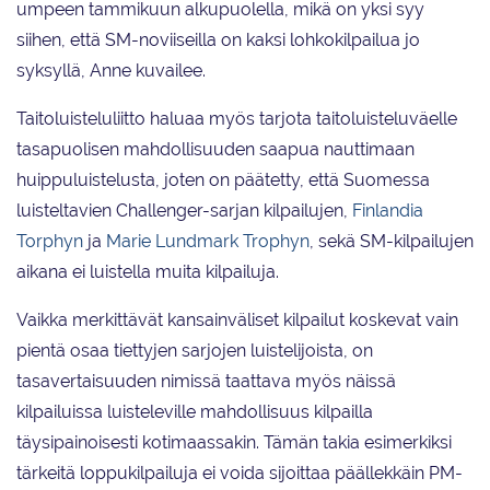
umpeen tammikuun alkupuolella, mikä on yksi syy
siihen, että SM-noviiseilla on kaksi lohkokilpailua jo
syksyllä, Anne kuvailee.
Taitoluisteluliitto haluaa myös tarjota taitoluisteluväelle
tasapuolisen mahdollisuuden saapua nauttimaan
huippuluistelusta, joten on päätetty, että Suomessa
luisteltavien Challenger-sarjan kilpailujen,
Finlandia
Torphyn
ja
Marie Lundmark Trophyn
, sekä SM-kilpailujen
aikana ei luistella muita kilpailuja.
Vaikka merkittävät kansainväliset kilpailut koskevat vain
pientä osaa tiettyjen sarjojen luistelijoista, on
tasavertaisuuden nimissä taattava myös näissä
kilpailuissa luisteleville mahdollisuus kilpailla
täysipainoisesti kotimaassakin. Tämän takia esimerkiksi
tärkeitä loppukilpailuja ei voida sijoittaa päällekkäin PM-