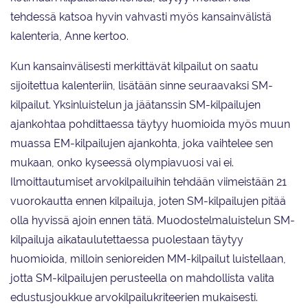
tehdessä katsoa hyvin vahvasti myös kansainvälistä
kalenteria, Anne kertoo.
Kun kansainvälisesti merkittävät kilpailut on saatu
sijoitettua kalenteriin, lisätään sinne seuraavaksi SM-
kilpailut. Yksinluistelun ja jäätanssin SM-kilpailujen
ajankohtaa pohdittaessa täytyy huomioida myös muun
muassa EM-kilpailujen ajankohta, joka vaihtelee sen
mukaan, onko kyseessä olympiavuosi vai ei.
Ilmoittautumiset arvokilpailuihin tehdään viimeistään 21
vuorokautta ennen kilpailuja, joten SM-kilpailujen pitää
olla hyvissä ajoin ennen tätä. Muodostelmaluistelun SM-
kilpailuja aikataulutettaessa puolestaan täytyy
huomioida, milloin senioreiden MM-kilpailut luistellaan,
jotta SM-kilpailujen perusteella on mahdollista valita
edustusjoukkue arvokilpailukriteerien mukaisesti.