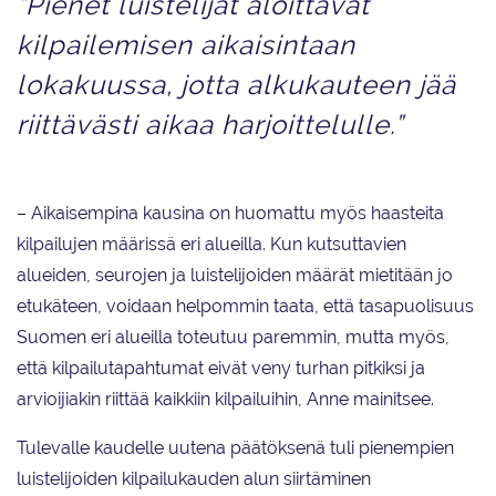
”Pienet luistelijat aloittavat
kilpailemisen aikaisintaan
lokakuussa, jotta alkukauteen jää
riittävästi aikaa harjoittelulle.”
– Aikaisempina kausina on huomattu myös haasteita
kilpailujen määrissä eri alueilla. Kun kutsuttavien
alueiden, seurojen ja luistelijoiden määrät mietitään jo
etukäteen, voidaan helpommin taata, että tasapuolisuus
Suomen eri alueilla toteutuu paremmin, mutta myös,
että kilpailutapahtumat eivät veny turhan pitkiksi ja
arvioijiakin riittää kaikkiin kilpailuihin, Anne mainitsee.
Tulevalle kaudelle uutena päätöksenä tuli pienempien
luistelijoiden kilpailukauden alun siirtäminen