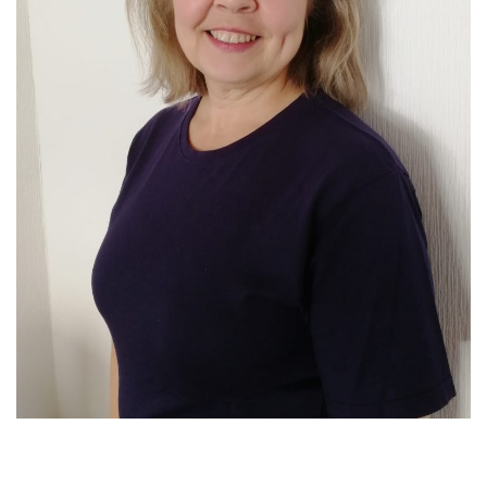
Suomen Taitoluisteluliiton kilpailupäällikkö Anne Fagerström kertoo, että
kilpailukalenteriin tehdään muutoksia, kun huomataan, että jokin ei toimi
tai kun kilpailujärjestelmää pyritään kehittämään paremmaksi.