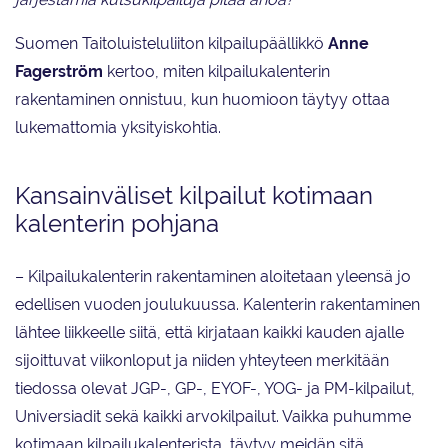
Suomen Taitoluisteluliiton kilpailupäällikkö
Anne
Fagerström
kertoo, miten kilpailukalenterin
rakentaminen onnistuu, kun huomioon täytyy ottaa
lukemattomia yksityiskohtia.
Kansainväliset kilpailut kotimaan
kalenterin pohjana
– Kilpailukalenterin rakentaminen aloitetaan yleensä jo
edellisen vuoden joulukuussa. Kalenterin rakentaminen
lähtee liikkeelle siitä, että kirjataan kaikki kauden ajalle
sijoittuvat viikonloput ja niiden yhteyteen merkitään
tiedossa olevat JGP-, GP-, EYOF-, YOG- ja PM-kilpailut,
Universiadit sekä kaikki arvokilpailut. Vaikka puhumme
kotimaan kilpailukalenterista, täytyy meidän sitä