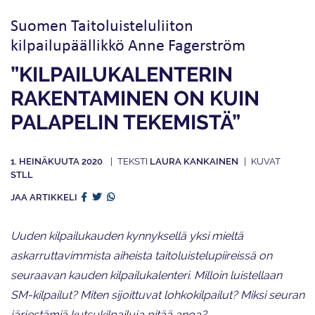
Suomen Taitoluisteluliiton
kilpailupäällikkö Anne Fagerström
”KILPAILUKALENTERIN
RAKENTAMINEN ON KUIN
PALAPELIN TEKEMISTÄ”
1. HEINÄKUUTA 2020
LAURA KANKAINEN
STLL
JAA ARTIKKELI
Uuden kilpailukauden kynnyksellä yksi mieltä
askarruttavimmista aiheista taitoluistelupiireissä on
seuraavan kauden kilpailukalenteri. Milloin luistellaan
SM-kilpailut? Miten sijoittuvat lohkokilpailut? Miksi seuran
järjestämiä kutsukilpailuja pitää anoa?