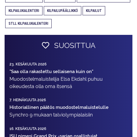
KILPAILUKALENTERI
KILPAILUPÄÄLLIKKÖ
KILPAILUT
STLL KILPAILUKALENTERI
SUOSITTUA
23. KESÄKUUTA 2026
"Saa olla rakastettu sellaisena kuin on"
Muodostelma­luistelija Elsa Ekdahl puhuu
oikeudesta olla oma itsensä
7. HEINÄKUUTA 2026
Historiallinen päätös muodostelmaluistelulle
Synchro 9 mukaan talviolympialaisiin
16. KESÄKUUTA 2026
ISU nimesi Grand Prix -sarjan osallistujat