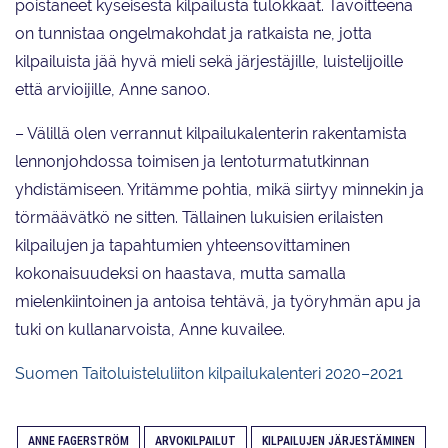
poistaneet kyseisestä kilpailusta tulokkaat. Tavoitteena
on tunnistaa ongelmakohdat ja ratkaista ne, jotta
kilpailuista jää hyvä mieli sekä järjestäjille, luistelijoille
että arvioijille, Anne sanoo.
– Välillä olen verrannut kilpailukalenterin rakentamista
lennonjohdossa toimisen ja lentoturmatutkinnan
yhdistämiseen. Yritämme pohtia, mikä siirtyy minnekin ja
törmäävätkö ne sitten. Tällainen lukuisien erilaisten
kilpailujen ja tapahtumien yhteensovittaminen
kokonaisuudeksi on haastava, mutta samalla
mielenkiintoinen ja antoisa tehtävä, ja työryhmän apu ja
tuki on kullanarvoista, Anne kuvailee.
Suomen Taitoluisteluliiton kilpailukalenteri 2020–2021
ANNE FAGERSTRÖM
ARVOKILPAILUT
KILPAILUJEN JÄRJESTÄMINEN