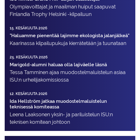
Olympiavoittajat ja maailman huiput saapuvat
Finlandia Trophy Helsinki -kilpailuun
15. KESÄKUUTA 2026
"Haluamme pienentää lajimme ekologista jalanjälkeä"
Kaarinassa kilpailupukuja kierrätetään ja tuunataan
25. KESÄKUUTA 2026
Marigold-alumni haluaa olla lajiväelle läsnä
Tessa Tamminen ajaa muodostelma­luistelun asiaa
ISU:n urheilija­komissiossa
12. KESÄKUUTA 2026
Ida Hellström jatkaa muodostelmaluistelun
teknisessä komiteassa
Leena Laaksonen yksin- ja pariluistelun ISU:n
teknisen komitean johtoon