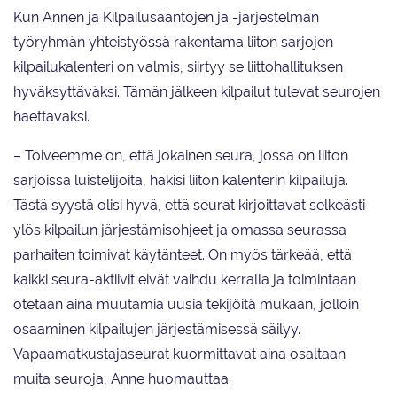
Kun Annen ja Kilpailusääntöjen ja -järjestelmän
työryhmän yhteistyössä rakentama liiton sarjojen
kilpailukalenteri on valmis, siirtyy se liittohallituksen
hyväksyttäväksi. Tämän jälkeen kilpailut tulevat seurojen
haettavaksi.
– Toiveemme on, että jokainen seura, jossa on liiton
sarjoissa luistelijoita, hakisi liiton kalenterin kilpailuja.
Tästä syystä olisi hyvä, että seurat kirjoittavat selkeästi
ylös kilpailun järjestämisohjeet ja omassa seurassa
parhaiten toimivat käytänteet. On myös tärkeää, että
kaikki seura-aktiivit eivät vaihdu kerralla ja toimintaan
otetaan aina muutamia uusia tekijöitä mukaan, jolloin
osaaminen kilpailujen järjestämisessä säilyy.
Vapaamatkustajaseurat kuormittavat aina osaltaan
muita seuroja, Anne huomauttaa.