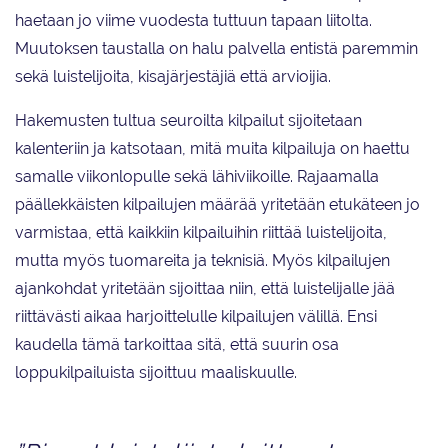
haetaan jo viime vuodesta tuttuun tapaan liitolta.
Muutoksen taustalla on halu palvella entistä paremmin
sekä luistelijoita, kisajärjestäjiä että arvioijia.
Hakemusten tultua seuroilta kilpailut sijoitetaan
kalenteriin ja katsotaan, mitä muita kilpailuja on haettu
samalle viikonlopulle sekä lähiviikoille. Rajaamalla
päällekkäisten kilpailujen määrää yritetään etukäteen jo
varmistaa, että kaikkiin kilpailuihin riittää luistelijoita,
mutta myös tuomareita ja teknisiä. Myös kilpailujen
ajankohdat yritetään sijoittaa niin, että luistelijalle jää
riittävästi aikaa harjoittelulle kilpailujen välillä. Ensi
kaudella tämä tarkoittaa sitä, että suurin osa
loppukilpailuista sijoittuu maaliskuulle.