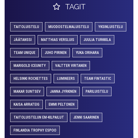
TAGIT
TAITOLUISTELU
MUODOSTELMALUISTELU
YKSINLUISTELU
JÄÄTANSSI
MATTHIAS VERSLUIS
JUULIA TURKKILA
TEAM UNIQUE
JUHO PIRINEN
YUKA ORIHARA
MARIGOLD ICEUNITY
VALTTER VIRTANEN
HELSINKI ROCKETTES
LUMINEERS
TEAM FINTASTIC
MAKAR SUNTSEV
JANNA JYRKINEN
PARILUISTELU
KAISA ARRATEIG
EMMI PELTONEN
TAITOLUISTELUN EM-KILPAILUT
JENNI SAARINEN
FINLANDIA TROPHY ESPOO