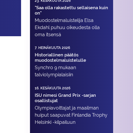
23. KESÄKUUTA 2026
"Saa olla rakastettu sellaisena kuin
on"
Muodostelma­luistelija Elsa
Ekdahl puhuu oikeudesta olla
oma itsensä
7. HEINÄKUUTA 2026
Historiallinen päätös
muodostelmaluistelulle
Synchro 9 mukaan
talviolympialaisiin
16. KESÄKUUTA 2026
ISU nimesi Grand Prix -sarjan
osallistujat
Olympiavoittajat ja maailman
huiput saapuvat Finlandia Trophy
Helsinki -kilpailuun