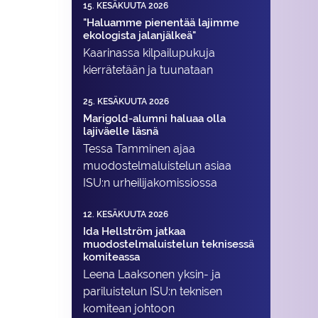
15. KESÄKUUTA 2026
"Haluamme pienentää lajimme
ekologista jalanjälkeä"
Kaarinassa kilpailupukuja
kierrätetään ja tuunataan
25. KESÄKUUTA 2026
Marigold-alumni haluaa olla
lajiväelle läsnä
Tessa Tamminen ajaa
muodostelma­luistelun asiaa
ISU:n urheilija­komissiossa
12. KESÄKUUTA 2026
Ida Hellström jatkaa
muodostelmaluistelun teknisessä
komiteassa
Leena Laaksonen yksin- ja
pariluistelun ISU:n teknisen
komitean johtoon