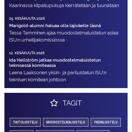
Kaarinassa kilpailupukuja kierrätetään ja tuunataan
25. KESÄKUUTA 2026
Marigold-alumni haluaa olla lajiväelle läsnä
Tessa Tamminen ajaa muodostelma­luistelun asiaa
ISU:n urheilija­komissiossa
12. KESÄKUUTA 2026
Ida Hellström jatkaa muodostelmaluistelun
teknisessä komiteassa
Leena Laaksonen yksin- ja pariluistelun ISU:n
teknisen komitean johtoon
TAGIT
TAITOLUISTELU
MUODOSTELMALUISTELU
YKSINLUISTELU