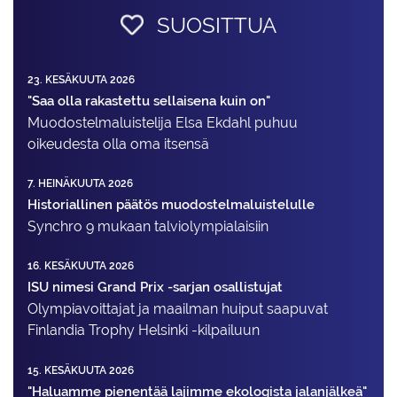
SUOSITTUA
23. KESÄKUUTA 2026
"Saa olla rakastettu sellaisena kuin on"
Muodostelma­luistelija Elsa Ekdahl puhuu
oikeudesta olla oma itsensä
7. HEINÄKUUTA 2026
Historiallinen päätös muodostelmaluistelulle
Synchro 9 mukaan talviolympialaisiin
16. KESÄKUUTA 2026
ISU nimesi Grand Prix -sarjan osallistujat
Olympiavoittajat ja maailman huiput saapuvat
Finlandia Trophy Helsinki -kilpailuun
15. KESÄKUUTA 2026
"Haluamme pienentää lajimme ekologista jalanjälkeä"