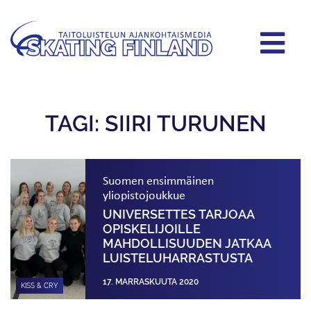
TAGI: SIIRI TURUNEN
Suomen ensimmäinen
yliopistojoukkue
UNIVERSETTES TARJOAA
OPISKELIJOILLE
MAHDOLLISUUDEN JATKAA
LUISTELU­HARRASTUSTA
17. MARRASKUUTA 2020
KISS & CRY