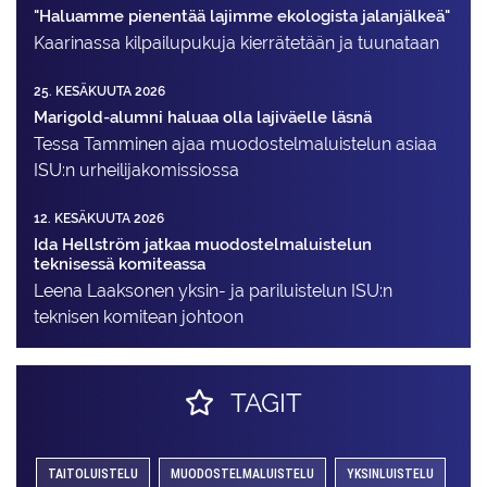
"Haluamme pienentää lajimme ekologista jalanjälkeä"
Kaarinassa kilpailupukuja kierrätetään ja tuunataan
25. KESÄKUUTA 2026
Marigold-alumni haluaa olla lajiväelle läsnä
Tessa Tamminen ajaa muodostelma­luistelun asiaa
ISU:n urheilija­komissiossa
12. KESÄKUUTA 2026
Ida Hellström jatkaa muodostelmaluistelun
teknisessä komiteassa
Leena Laaksonen yksin- ja pariluistelun ISU:n
teknisen komitean johtoon
TAGIT
TAITOLUISTELU
MUODOSTELMALUISTELU
YKSINLUISTELU