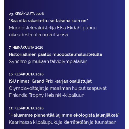
23. KESÄKUUTA 2026
"Saa olla rakastettu sellaisena kuin on"
Muodostelma­luistelija Elsa Ekdahl puhuu
oikeudesta olla oma itsensä
7. HEINÄKUUTA 2026
Historiallinen päätös muodostelmaluistelulle
Synchro 9 mukaan talviolympialaisiin
16. KESÄKUUTA 2026
ISU nimesi Grand Prix -sarjan osallistujat
Olympiavoittajat ja maailman huiput saapuvat
Finlandia Trophy Helsinki -kilpailuun
15. KESÄKUUTA 2026
"Haluamme pienentää lajimme ekologista jalanjälkeä"
Kaarinassa kilpailupukuja kierrätetään ja tuunataan