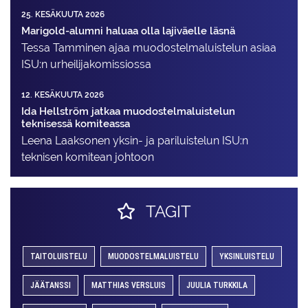
25. KESÄKUUTA 2026
Marigold-alumni haluaa olla lajiväelle läsnä
Tessa Tamminen ajaa muodostelma­luistelun asiaa
ISU:n urheilija­komissiossa
12. KESÄKUUTA 2026
Ida Hellström jatkaa muodostelmaluistelun
teknisessä komiteassa
Leena Laaksonen yksin- ja pariluistelun ISU:n
teknisen komitean johtoon
TAGIT
TAITOLUISTELU
MUODOSTELMALUISTELU
YKSINLUISTELU
JÄÄTANSSI
MATTHIAS VERSLUIS
JUULIA TURKKILA