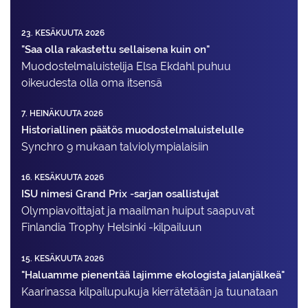
23. KESÄKUUTA 2026
"Saa olla rakastettu sellaisena kuin on"
Muodostelma­luistelija Elsa Ekdahl puhuu
oikeudesta olla oma itsensä
7. HEINÄKUUTA 2026
Historiallinen päätös muodostelmaluistelulle
Synchro 9 mukaan talviolympialaisiin
16. KESÄKUUTA 2026
ISU nimesi Grand Prix -sarjan osallistujat
Olympiavoittajat ja maailman huiput saapuvat
Finlandia Trophy Helsinki -kilpailuun
15. KESÄKUUTA 2026
"Haluamme pienentää lajimme ekologista jalanjälkeä"
Kaarinassa kilpailupukuja kierrätetään ja tuunataan