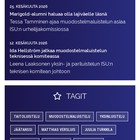
25. KESÄKUUTA 2026
Marigold-alumni haluaa olla lajiväelle läsnä
Tessa Tamminen ajaa muodostelma­luistelun asiaa
ISU:n urheilija­komissiossa
12. KESÄKUUTA 2026
Ida Hellström jatkaa muodostelmaluistelun
teknisessä komiteassa
Leena Laaksonen yksin- ja pariluistelun ISU:n
teknisen komitean johtoon
TAGIT
TAITOLUISTELU
MUODOSTELMALUISTELU
YKSINLUISTELU
JÄÄTANSSI
MATTHIAS VERSLUIS
JUULIA TURKKILA