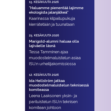
15. KESÄKUUTA 2026
"Haluamme pienentää lajimme
ekologista jalanjälkeä"
Kaarinassa kilpailupukuja
kierrätetään ja tuunataan
25. KESÄKUUTA 2026
Marigold-alumni haluaa olla
lajiväelle läsnä
Tessa Tamminen ajaa
muodostelma­luistelun asiaa
ISU:n urheilija­komissiossa
12. KESÄKUUTA 2026
Ida Hellström jatkaa
muodostelmaluistelun teknisessä
komiteassa
Leena Laaksonen yksin- ja
pariluistelun ISU:n teknisen
komitean johtoon