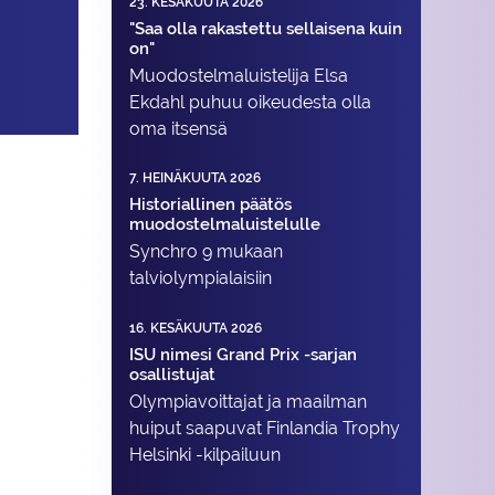
23. KESÄKUUTA 2026
"Saa olla rakastettu sellaisena kuin
on"
Muodostelma­luistelija Elsa
Ekdahl puhuu oikeudesta olla
oma itsensä
7. HEINÄKUUTA 2026
Historiallinen päätös
muodostelmaluistelulle
Synchro 9 mukaan
talviolympialaisiin
16. KESÄKUUTA 2026
ISU nimesi Grand Prix -sarjan
osallistujat
Olympiavoittajat ja maailman
huiput saapuvat Finlandia Trophy
Helsinki -kilpailuun