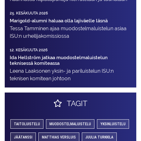
25. KESÄKUUTA 2026
Marigold-alumni haluaa olla lajiväelle läsnä
Tessa Tamminen ajaa muodostelma­luistelun asiaa
ISU:n urheilija­komissiossa
12. KESÄKUUTA 2026
Ida Hellström jatkaa muodostelmaluistelun
teknisessä komiteassa
Leena Laaksonen yksin- ja pariluistelun ISU:n
teknisen komitean johtoon
TAGIT
TAITOLUISTELU
MUODOSTELMALUISTELU
YKSINLUISTELU
JÄÄTANSSI
MATTHIAS VERSLUIS
JUULIA TURKKILA