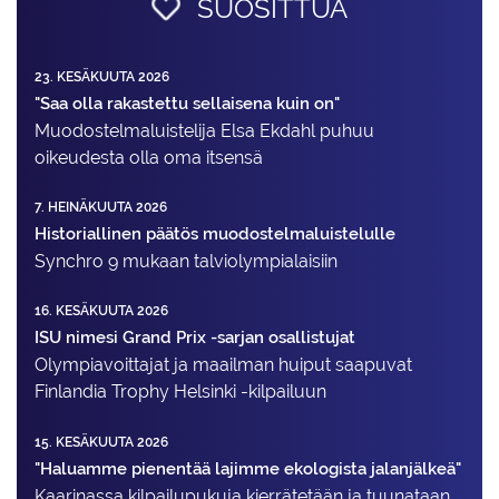
SUOSITTUA
23. KESÄKUUTA 2026
"Saa olla rakastettu sellaisena kuin on"
Muodostelma­luistelija Elsa Ekdahl puhuu
oikeudesta olla oma itsensä
7. HEINÄKUUTA 2026
Historiallinen päätös muodostelmaluistelulle
Synchro 9 mukaan talviolympialaisiin
16. KESÄKUUTA 2026
ISU nimesi Grand Prix -sarjan osallistujat
Olympiavoittajat ja maailman huiput saapuvat
Finlandia Trophy Helsinki -kilpailuun
15. KESÄKUUTA 2026
"Haluamme pienentää lajimme ekologista jalanjälkeä"
Kaarinassa kilpailupukuja kierrätetään ja tuunataan