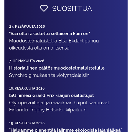
SUOSITTUA
23. KESÄKUUTA 2026
"Saa olla rakastettu sellaisena kuin on"
Muodostelma­luistelija Elsa Ekdahl puhuu
oikeudesta olla oma itsensä
7. HEINÄKUUTA 2026
Historiallinen päätös muodostelmaluistelulle
Synchro 9 mukaan talviolympialaisiin
16. KESÄKUUTA 2026
ISU nimesi Grand Prix -sarjan osallistujat
Olympiavoittajat ja maailman huiput saapuvat
Finlandia Trophy Helsinki -kilpailuun
15. KESÄKUUTA 2026
"Haluamme pienentää lajimme ekologista jalanjälkeä"