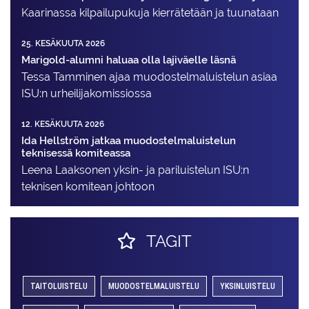
Kaarinassa kilpailupukuja kierrätetään ja tuunataan
25. KESÄKUUTA 2026
Marigold-alumni haluaa olla lajiväelle läsnä
Tessa Tamminen ajaa muodostelma­luistelun asiaa
ISU:n urheilija­komissiossa
12. KESÄKUUTA 2026
Ida Hellström jatkaa muodostelmaluistelun
teknisessä komiteassa
Leena Laaksonen yksin- ja pariluistelun ISU:n
teknisen komitean johtoon
TAGIT
TAITOLUISTELU
MUODOSTELMALUISTELU
YKSINLUISTELU