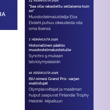
23. KESÄKUUTA 2026
"Saa olla rakastettu sellaisena kuin
on"
JA
Muodostelma­luistelija Elsa
Ekdahl puhuu oikeudesta olla
oma itsensä
7. HEINÄKUUTA 2026
Historiallinen päätös
muodostelmaluistelulle
Synchro 9 mukaan
talviolympialaisiin
16. KESÄKUUTA 2026
ISU nimesi Grand Prix -sarjan
osallistujat
Olympiavoittajat ja maailman
huiput saapuvat Finlandia Trophy
Helsinki -kilpailuun