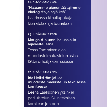
15. KESÄKUUTA 2026
"Haluamme pienentää lajimme
ekologista jalanjälkeä"
Kaarinassa kilpailupukuja
kierrätetään ja tuunataan
25. KESÄKUUTA 2026
Marigold-alumni haluaa olla
lajiväelle läsnä
Tessa Tamminen ajaa
muodostelma­luistelun asiaa
ISU:n urheilija­komissiossa
12. KESÄKUUTA 2026
Ida Hellström jatkaa
muodostelmaluistelun teknisessä
komiteassa
Leena Laaksonen yksin- ja
pariluistelun ISU:n teknisen
komitean johtoon