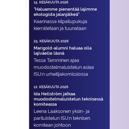
15. KESÄKUUTA 2026
"Haluamme pienentää lajimme
ekologista jalanjälkeä"
Kaarinassa kilpailupukuja
kierrätetään ja tuunataan
25. KESÄKUUTA 2026
Marigold-alumni haluaa olla
lajiväelle läsnä
Tessa Tamminen ajaa
muodostelma­luistelun asiaa
ISU:n urheilija­komissiossa
12. KESÄKUUTA 2026
Ida Hellström jatkaa
muodostelmaluistelun teknisessä
komiteassa
Leena Laaksonen yksin- ja
pariluistelun ISU:n teknisen
komitean johtoon