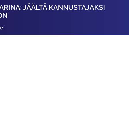
ARINA: JÄÄLTÄ KANNUSTAJAKSI
ON
17