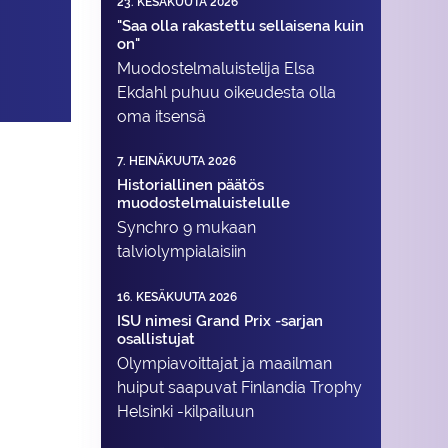
23. KESÄKUUTA 2026
"Saa olla rakastettu sellaisena kuin
on"
Muodostelma­luistelija Elsa
Ekdahl puhuu oikeudesta olla
oma itsensä
7. HEINÄKUUTA 2026
Historiallinen päätös
muodostelmaluistelulle
Synchro 9 mukaan
talviolympialaisiin
16. KESÄKUUTA 2026
ISU nimesi Grand Prix -sarjan
osallistujat
Olympiavoittajat ja maailman
huiput saapuvat Finlandia Trophy
Helsinki -kilpailuun