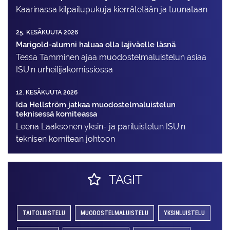
Kaarinassa kilpailupukuja kierrätetään ja tuunataan
25. KESÄKUUTA 2026
Marigold-alumni haluaa olla lajiväelle läsnä
Tessa Tamminen ajaa muodostelma­luistelun asiaa
ISU:n urheilija­komissiossa
12. KESÄKUUTA 2026
Ida Hellström jatkaa muodostelmaluistelun
teknisessä komiteassa
Leena Laaksonen yksin- ja pariluistelun ISU:n
teknisen komitean johtoon
TAGIT
TAITOLUISTELU
MUODOSTELMALUISTELU
YKSINLUISTELU