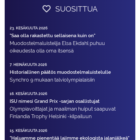
SUOSITTUA
23. KESÄKUUTA 2026
"Saa olla rakastettu sellaisena kuin on"
Muodostelma­luistelija Elsa Ekdahl puhuu
oikeudesta olla oma itsensä
7. HEINÄKUUTA 2026
Historiallinen päätös muodostelmaluistelulle
Synchro 9 mukaan talviolympialaisiin
16. KESÄKUUTA 2026
ISU nimesi Grand Prix -sarjan osallistujat
Olympiavoittajat ja maailman huiput saapuvat
Finlandia Trophy Helsinki -kilpailuun
15. KESÄKUUTA 2026
"Haluamme pienentää lajimme ekologista jalanjälkeä"