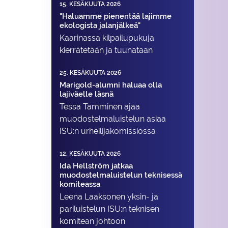
15. KESÄKUUTA 2026
"Haluamme pienentää lajimme
ekologista jalanjälkeä"
Kaarinassa kilpailupukuja
kierrätetään ja tuunataan
25. KESÄKUUTA 2026
Marigold-alumni haluaa olla
lajiväelle läsnä
Tessa Tamminen ajaa
muodostelma­luistelun asiaa
ISU:n urheilija­komissiossa
12. KESÄKUUTA 2026
Ida Hellström jatkaa
muodostelmaluistelun teknisessä
komiteassa
Leena Laaksonen yksin- ja
pariluistelun ISU:n teknisen
komitean johtoon