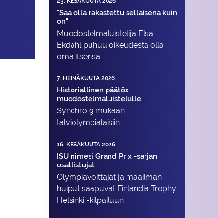
23. KESÄKUUTA 2026
"Saa olla rakastettu sellaisena kuin
on"
Muodostelma­luistelija Elsa
Ekdahl puhuu oikeudesta olla
oma itsensä
7. HEINÄKUUTA 2026
Historiallinen päätös
muodostelmaluistelulle
Synchro 9 mukaan
talviolympialaisiin
16. KESÄKUUTA 2026
ISU nimesi Grand Prix -sarjan
osallistujat
Olympiavoittajat ja maailman
huiput saapuvat Finlandia Trophy
Helsinki -kilpailuun