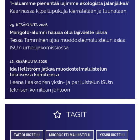
"Haluamme pienentää lajimme ekologista jalanjälkeä"
Kaarinassa kilpailupukuja kierrätetään ja tuunataan
25. KESÄKUUTA 2026
Marigold-alumni haluaa olla lajiväelle läsnä
Tessa Tamminen ajaa muodostelma­luistelun asiaa
ISU:n urheilija­komissiossa
12. KESÄKUUTA 2026
Ida Hellström jatkaa muodostelmaluistelun
teknisessä komiteassa
Leena Laaksonen yksin- ja pariluistelun ISU:n
teknisen komitean johtoon
TAGIT
TAITOLUISTELU
MUODOSTELMALUISTELU
YKSINLUISTELU