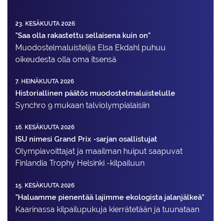
23. KESÄKUUTA 2026
"Saa olla rakastettu sellaisena kuin on"
Muodostelma­luistelija Elsa Ekdahl puhuu
oikeudesta olla oma itsensä
7. HEINÄKUUTA 2026
Historiallinen päätös muodostelmaluistelulle
Synchro 9 mukaan talviolympialaisiin
16. KESÄKUUTA 2026
ISU nimesi Grand Prix -sarjan osallistujat
Olympiavoittajat ja maailman huiput saapuvat
Finlandia Trophy Helsinki -kilpailuun
15. KESÄKUUTA 2026
"Haluamme pienentää lajimme ekologista jalanjälkeä"
Kaarinassa kilpailupukuja kierrätetään ja tuunataan