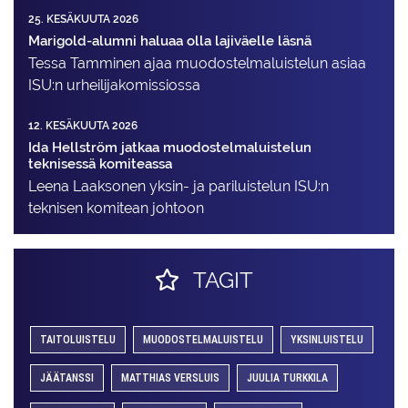
25. KESÄKUUTA 2026
Marigold-alumni haluaa olla lajiväelle läsnä
Tessa Tamminen ajaa muodostelma­luistelun asiaa
ISU:n urheilija­komissiossa
12. KESÄKUUTA 2026
Ida Hellström jatkaa muodostelmaluistelun
teknisessä komiteassa
Leena Laaksonen yksin- ja pariluistelun ISU:n
teknisen komitean johtoon
TAGIT
TAITOLUISTELU
MUODOSTELMALUISTELU
YKSINLUISTELU
JÄÄTANSSI
MATTHIAS VERSLUIS
JUULIA TURKKILA