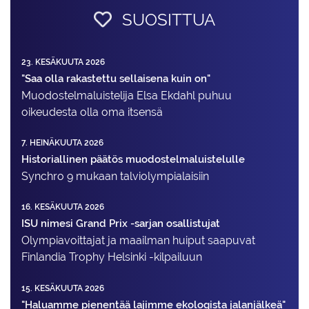
SUOSITTUA
23. KESÄKUUTA 2026
"Saa olla rakastettu sellaisena kuin on"
Muodostelma­luistelija Elsa Ekdahl puhuu
oikeudesta olla oma itsensä
7. HEINÄKUUTA 2026
Historiallinen päätös muodostelmaluistelulle
Synchro 9 mukaan talviolympialaisiin
16. KESÄKUUTA 2026
ISU nimesi Grand Prix -sarjan osallistujat
Olympiavoittajat ja maailman huiput saapuvat
Finlandia Trophy Helsinki -kilpailuun
15. KESÄKUUTA 2026
"Haluamme pienentää lajimme ekologista jalanjälkeä"