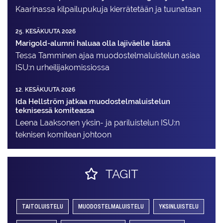
Kaarinassa kilpailupukuja kierrätetään ja tuunataan
25. KESÄKUUTA 2026
Marigold-alumni haluaa olla lajiväelle läsnä
Tessa Tamminen ajaa muodostelma­luistelun asiaa
ISU:n urheilija­komissiossa
12. KESÄKUUTA 2026
Ida Hellström jatkaa muodostelmaluistelun
teknisessä komiteassa
Leena Laaksonen yksin- ja pariluistelun ISU:n
teknisen komitean johtoon
TAGIT
TAITOLUISTELU
MUODOSTELMALUISTELU
YKSINLUISTELU