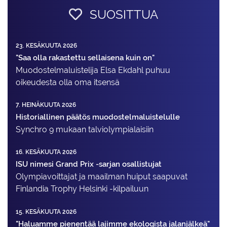
SUOSITTUA
23. KESÄKUUTA 2026
"Saa olla rakastettu sellaisena kuin on"
Muodostelma­luistelija Elsa Ekdahl puhuu
oikeudesta olla oma itsensä
7. HEINÄKUUTA 2026
Historiallinen päätös muodostelmaluistelulle
Synchro 9 mukaan talviolympialaisiin
16. KESÄKUUTA 2026
ISU nimesi Grand Prix -sarjan osallistujat
Olympiavoittajat ja maailman huiput saapuvat
Finlandia Trophy Helsinki -kilpailuun
15. KESÄKUUTA 2026
"Haluamme pienentää lajimme ekologista jalanjälkeä"