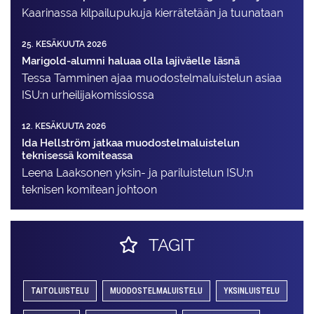
Kaarinassa kilpailupukuja kierrätetään ja tuunataan
25. KESÄKUUTA 2026
Marigold-alumni haluaa olla lajiväelle läsnä
Tessa Tamminen ajaa muodostelma­luistelun asiaa
ISU:n urheilija­komissiossa
12. KESÄKUUTA 2026
Ida Hellström jatkaa muodostelmaluistelun
teknisessä komiteassa
Leena Laaksonen yksin- ja pariluistelun ISU:n
teknisen komitean johtoon
TAGIT
TAITOLUISTELU
MUODOSTELMALUISTELU
YKSINLUISTELU