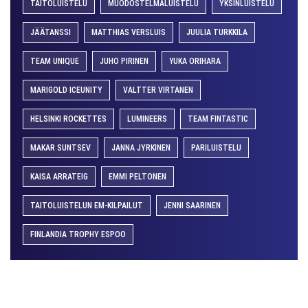
TAITOLUISTELU
MUODOSTELMALUISTELU
YKSINLUISTELU
JÄÄTANSSI
MATTHIAS VERSLUIS
JUULIA TURKKILA
TEAM UNIQUE
JUHO PIRINEN
YUKA ORIHARA
MARIGOLD ICEUNITY
VALTTER VIRTANEN
HELSINKI ROCKETTES
LUMINEERS
TEAM FINTASTIC
MAKAR SUNTSEV
JANNA JYRKINEN
PARILUISTELU
KAISA ARRATEIG
EMMI PELTONEN
TAITOLUISTELUN EM-KILPAILUT
JENNI SAARINEN
FINLANDIA TROPHY ESPOO