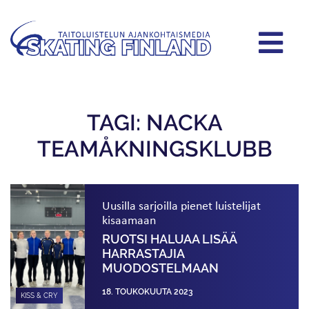
TAGI: NACKA
TEAMÅKNINGSKLUBB
Uusilla sarjoilla pienet luistelijat
kisaamaan
RUOTSI HALUAA LISÄÄ
HARRASTAJIA
MUODOSTELMAAN
18. TOUKOKUUTA 2023
KISS & CRY