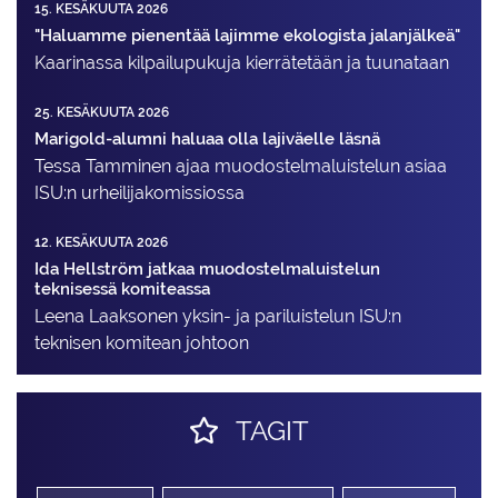
15. KESÄKUUTA 2026
"Haluamme pienentää lajimme ekologista jalanjälkeä"
Kaarinassa kilpailupukuja kierrätetään ja tuunataan
25. KESÄKUUTA 2026
Marigold-alumni haluaa olla lajiväelle läsnä
Tessa Tamminen ajaa muodostelma­luistelun asiaa
ISU:n urheilija­komissiossa
12. KESÄKUUTA 2026
Ida Hellström jatkaa muodostelmaluistelun
teknisessä komiteassa
Leena Laaksonen yksin- ja pariluistelun ISU:n
teknisen komitean johtoon
TAGIT