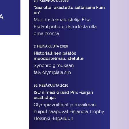
23. KESÄKUUTA 2026
"Saa olla rakastettu sellaisena kuin
on"
A
Muodostelma­luistelija Elsa
Ekdahl puhuu oikeudesta olla
oma itsensä
7. HEINÄKUUTA 2026
Historiallinen päätös
muodostelmaluistelulle
Synchro 9 mukaan
talviolympialaisiin
16. KESÄKUUTA 2026
ISU nimesi Grand Prix -sarjan
osallistujat
Olympiavoittajat ja maailman
huiput saapuvat Finlandia Trophy
Helsinki -kilpailuun