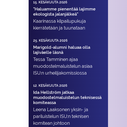
15. KESÄKUUTA 2026
"Haluamme pienentää lajimme
ekologista jalanjälkeä"
Kaarinassa kilpailupukuja
kierrätetään ja tuunataan
25. KESÄKUUTA 2026
Marigold-alumni haluaa olla
lajiväelle läsnä
Tessa Tamminen ajaa
muodostelma­luistelun asiaa
ISU:n urheilija­komissiossa
12. KESÄKUUTA 2026
Ida Hellström jatkaa
muodostelmaluistelun teknisessä
komiteassa
Leena Laaksonen yksin- ja
pariluistelun ISU:n teknisen
komitean johtoon