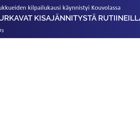
oukkueiden kilpailukausi käynnistyi Kouvolassa
URKAVAT KISAJÄNNITYSTÄ RUTIINEILL
23