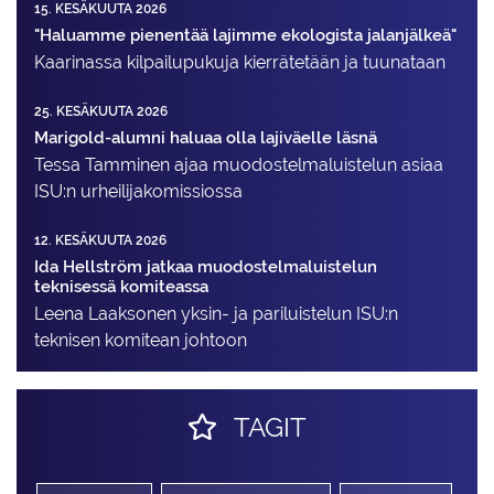
15. KESÄKUUTA 2026
"Haluamme pienentää lajimme ekologista jalanjälkeä"
Kaarinassa kilpailupukuja kierrätetään ja tuunataan
25. KESÄKUUTA 2026
Marigold-alumni haluaa olla lajiväelle läsnä
Tessa Tamminen ajaa muodostelma­luistelun asiaa
ISU:n urheilija­komissiossa
12. KESÄKUUTA 2026
Ida Hellström jatkaa muodostelmaluistelun
teknisessä komiteassa
Leena Laaksonen yksin- ja pariluistelun ISU:n
teknisen komitean johtoon
TAGIT