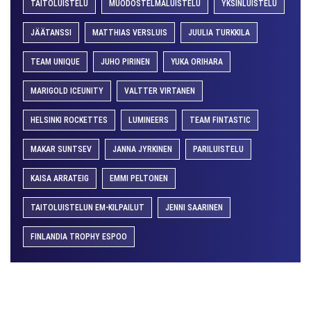
TAITOLUISTELU
MUODOSTELMALUISTELU
YKSINLUISTELU
JÄÄTANSSI
MATTHIAS VERSLUIS
JUULIA TURKKILA
TEAM UNIQUE
JUHO PIRINEN
YUKA ORIHARA
MARIGOLD ICEUNITY
VALTTER VIRTANEN
HELSINKI ROCKETTES
LUMINEERS
TEAM FINTASTIC
MAKAR SUNTSEV
JANNA JYRKINEN
PARILUISTELU
KAISA ARRATEIG
EMMI PELTONEN
TAITOLUISTELUN EM-KILPAILUT
JENNI SAARINEN
FINLANDIA TROPHY ESPOO